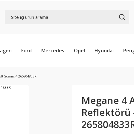
wagen
Ford
Mercedes
Opel
Hyundai
Peu
lt Scenic 4 265804833R
Megane 4 
Reflektörü 
265804833