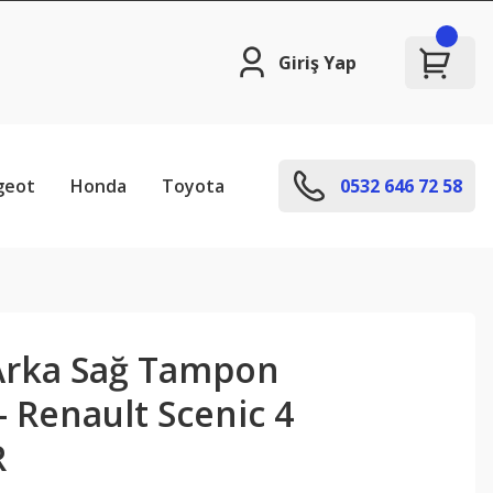
Giriş Yap
geot
Honda
Toyota
0532 646 72 58
Arka Sağ Tampon
- Renault Scenic 4
R