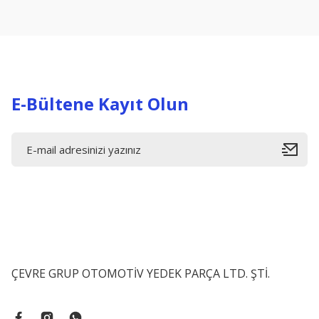
Ürün açıklamasında eksik bilgiler bulunuyor.
Ürün bilgilerinde hatalar bulunuyor.
Ürün fiyatı diğer sitelerden daha pahalı.
Bu ürüne benzer farklı alternatifler olmalı.
E-Bültene Kayıt Olun
ÇEVRE GRUP OTOMOTİV YEDEK PARÇA LTD. ŞTİ.