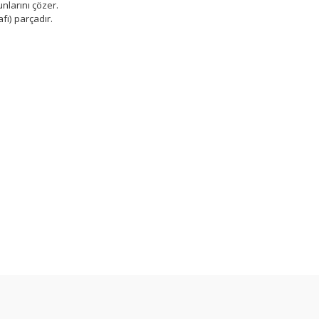
nlarını çözer.
fı) parçadır.
arda yetersiz gördüğünüz noktaları öneri formunu kullanarak tarafımıza ilet
Bu ürüne ilk yorumu siz yapın!