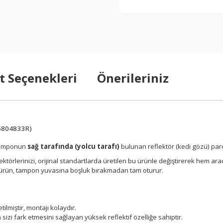
t Seçenekleri
Önerileriniz
65804833R)
 tamponun
sağ tarafında (yolcu tarafı)
bulunan reflektör (kedi gözü) parç
ktörlerinizi, orijinal standartlarda üretilen bu ürünle değiştirerek hem a
 ürün, tampon yuvasına boşluk bırakmadan tam oturur.
lmiştir, montajı kolaydır.
izi fark etmesini sağlayan yüksek reflektif özelliğe sahiptir.