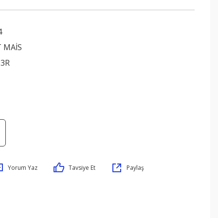
4
 MAİS
33R
Yorum Yaz
Tavsiye Et
Paylaş