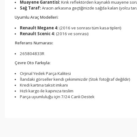
Muayene Garantisi:
Kırık reflektörden kaynaklı muayene soru
Sağ Taraf:
Aracın arkasına geçtiğinizde sağda kalan (yolcu tara
Uyumlu Araç Modelleri:
Renault Megane 4:
(2016 ve sonrası tüm kasa tipleri)
Renault Scenic 4:
(2016 ve sonrası)
Referans Numarası:
265804833R
Çevre Oto Farkıyla:
Orjinal Yedek Parça Kalitesi
İlandaki görseller kendi çekimimizdir (Stok fotoğraf değildir)
Kredi kartına taksit imkanı
Hızlı kargo ile kapınıza teslim
Parça uyumluluğu için 7/24 Canlı Destek
Bu ürünün fiyat bilgisi, resim, ürün açıklamalarında ve diğer konul
Görüş ve önerileriniz için teşekkür ederiz.
Ürün resmi kalitesiz, bozuk veya görüntülenemiyor.