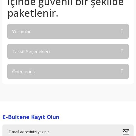
içinde güvenli bir şekilde
paketlenir.
Yorumlar
Taksit Seçenekleri
Bu ürüne ilk yorumu siz yapın!
Önerileriniz
Yorum Yaz
Bu ürünün fiyat bilgisi, resim, ürün açıklamalarında ve diğer
konularda yetersiz gördüğünüz noktaları öneri formunu
kullanarak tarafımıza iletebilirsiniz.
Görüş ve önerileriniz için teşekkür ederiz.
E-Bültene Kayıt Olun
Ürün resmi kalitesiz, bozuk veya görüntülenemiyor.
Ürün açıklamasında eksik bilgiler bulunuyor.