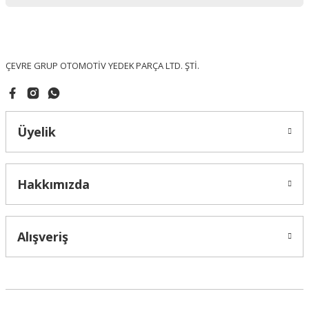
Ürün bilgilerinde hatalar bulunuyor.
Ürün fiyatı diğer sitelerden daha pahalı.
Bu ürüne benzer farklı alternatifler olmalı.
ÇEVRE GRUP OTOMOTİV YEDEK PARÇA LTD. ŞTİ.
Üyelik
Gönder
Hakkımızda
Alışveriş