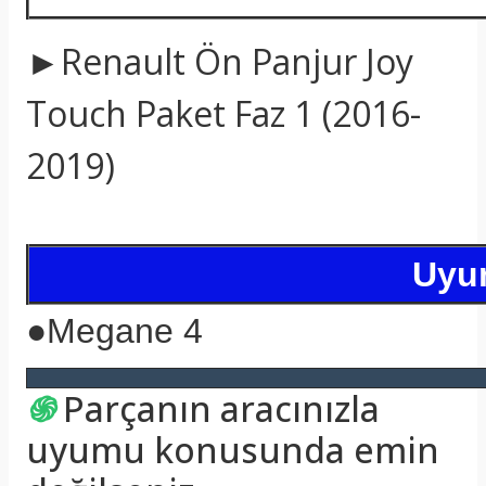
►Renault Ön Panjur Joy
Touch Paket Faz 1 (2016-
2019)
Uyum
●
Megane 4
֍
Parçanın aracınızla
uyumu konusunda emin