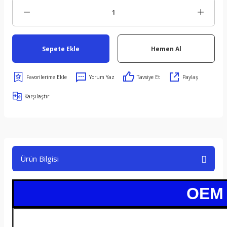
Sepete Ekle
Hemen Al
Yorum Yaz
Tavsiye Et
Paylaş
Karşılaştır
Ürün Bilgisi
OEM /