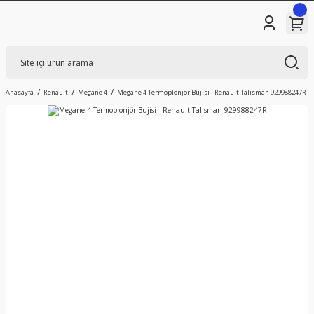
Anasayfa
Renault
Megane 4
Megane 4 Termoplonjör Bujisi - Renault Talisman 929988247R