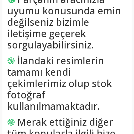
uyumu konusunda emin
değilseniz bizimle
iletişime geçerek
sorgulayabilirsiniz.
֍
İlandaki resimlerin
tamamı kendi
çekimlerimiz olup stok
fotoğraf
kullanılmamaktadır.
֍
Merak ettiğiniz diğer
tüm konularla ilgili bize