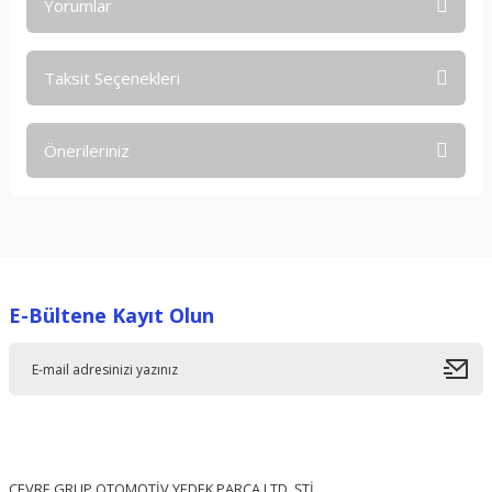
Yorumlar
Taksit Seçenekleri
Bu ürüne ilk yorumu siz yapın!
Önerileriniz
Yorum Yaz
Bu ürünün fiyat bilgisi, resim, ürün açıklamalarında ve diğer
konularda yetersiz gördüğünüz noktaları öneri formunu
kullanarak tarafımıza iletebilirsiniz.
Görüş ve önerileriniz için teşekkür ederiz.
E-Bültene Kayıt Olun
Ürün resmi kalitesiz, bozuk veya görüntülenemiyor.
Ürün açıklamasında eksik bilgiler bulunuyor.
Ürün bilgilerinde hatalar bulunuyor.
Ürün fiyatı diğer sitelerden daha pahalı.
Bu ürüne benzer farklı alternatifler olmalı.
ÇEVRE GRUP OTOMOTİV YEDEK PARÇA LTD. ŞTİ.