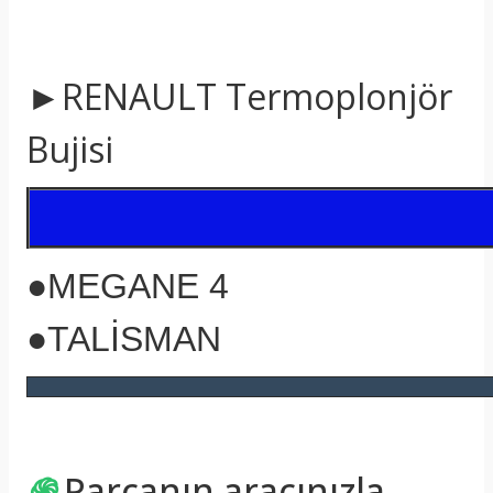
►RENAULT
Termoplonjör
Bujisi
●MEGANE 4
●TALİSMAN
֍
Parçanın aracınızla