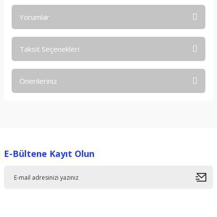
Yorumlar
Taksit Seçenekleri
Bu ürüne ilk yorumu siz yapın!
Önerileriniz
Yorum Yaz
Bu ürünün fiyat bilgisi, resim, ürün açıklamalarında ve diğer
konularda yetersiz gördüğünüz noktaları öneri formunu
kullanarak tarafımıza iletebilirsiniz.
Görüş ve önerileriniz için teşekkür ederiz.
E-Bültene Kayıt Olun
Ürün resmi kalitesiz, bozuk veya görüntülenemiyor.
Ürün açıklamasında eksik bilgiler bulunuyor.
Ürün bilgilerinde hatalar bulunuyor.
Ürün fiyatı diğer sitelerden daha pahalı.
Bu ürüne benzer farklı alternatifler olmalı.