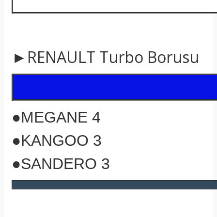
►RENAULT Turbo Borusu
●MEGANE 4
●KANGOO 3
●SANDERO 3