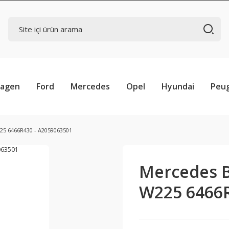
wagen
Ford
Mercedes
Opel
Hyundai
Peu
25 6466R430 - A2059063501
Mercedes B
W225 6466R