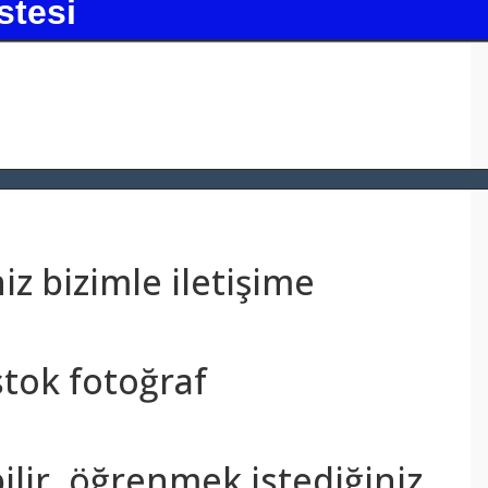
stesi
z bizimle iletişime
stok fotoğraf
bilir, öğrenmek istediğiniz