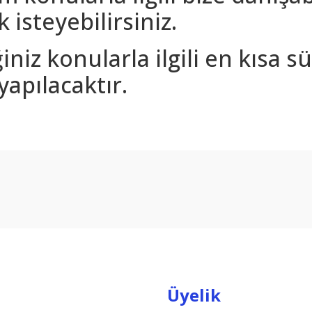
 isteyebilirsiniz.
iniz konularla ilgili en kısa 
yapılacaktır.
arda yetersiz gördüğünüz noktaları öneri formunu kullanarak tarafımıza ilet
Bu ürüne ilk yorumu siz yapın!
Yorum Yaz
Üyelik