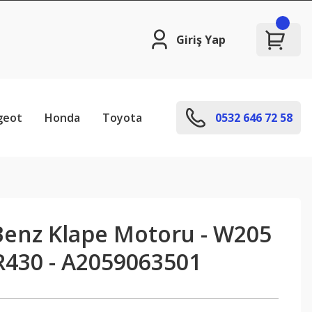
Giriş Yap
geot
Honda
Toyota
0532 646 72 58
enz Klape Motoru - W205
430 - A2059063501