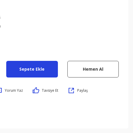
s
0
Sepete Ekle
Hemen Al
Yorum Yaz
Tavsiye Et
Paylaş