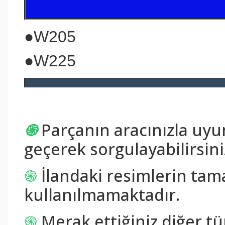
●W205
●W225
֍
Parçanın aracınızla uy
geçerek sorgulayabilirsini
֍
İlandaki resimlerin tam
kullanılmamaktadır.
֍
Merak ettiğiniz diğer tü