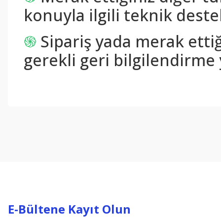
konuyla ilgili teknik destek
֍
Sipariş yada merak ettiğ
gerekli geri bilgilendirme 
Bu ürünün fiyat bilgisi, resim, ürün açıklamalarında ve diğer konul
Görüş ve önerileriniz için teşekkür ederiz.
Ürün resmi kalitesiz, bozuk veya görüntülenemiyor.
Ürün açıklamasında eksik bilgiler bulunuyor.
Ürün bilgilerinde hatalar bulunuyor.
Ürün fiyatı diğer sitelerden daha pahalı.
Bu ürüne benzer farklı alternatifler olmalı.
E-Bültene Kayıt Olun