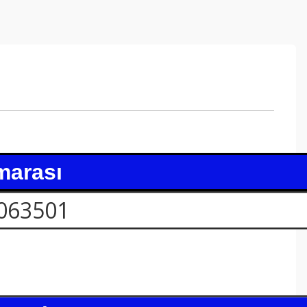
marası
063501