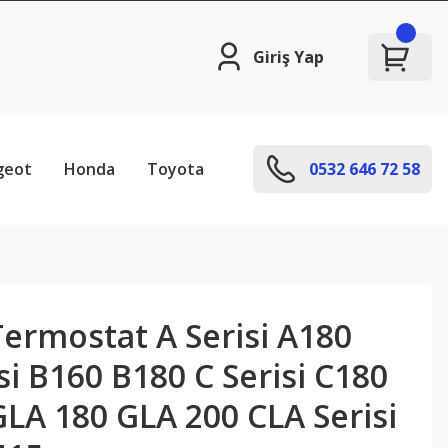
Giriş Yap
geot
Honda
Toyota
0532 646 72 58
ermostat A Serisi A180
si B160 B180 C Serisi C180
GLA 180 GLA 200 CLA Serisi