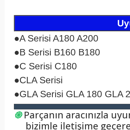
Uy
●
A Serisi A180 A200
●
B Serisi B160 B180
●
C Serisi C180
●
CLA Serisi
●GLA Serisi GLA 180 GLA 
֍
Parçanın aracınızla uy
bizimle iletişime geçerek