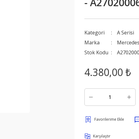
- A2702000
Kategori
A Serisi
Marka
Mercede
Stok Kodu
A270200
4.380,00 ₺
Karşılaştır