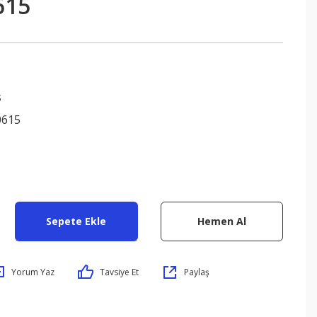
615
s
0615
Sepete Ekle
Hemen Al
Yorum Yaz
Tavsiye Et
Paylaş