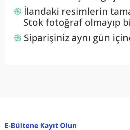
֍
İlandaki resimlerin tam
Stok fotoğraf olmayıp bi
֍
Siparişiniz aynı gün içi
Bu ürünün fiyat bilgisi, resim, ürün açıklamalarında ve diğer konul
Görüş ve önerileriniz için teşekkür ederiz.
Ürün resmi kalitesiz, bozuk veya görüntülenemiyor.
Ürün açıklamasında eksik bilgiler bulunuyor.
Ürün bilgilerinde hatalar bulunuyor.
Ürün fiyatı diğer sitelerden daha pahalı.
Bu ürüne benzer farklı alternatifler olmalı.
E-Bültene Kayıt Olun