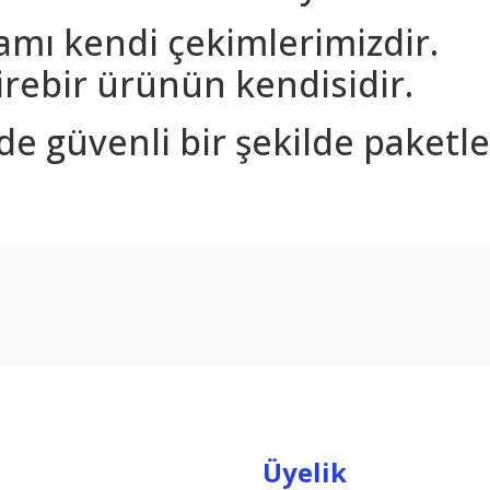
amı kendi çekimlerimizdir.
rebir ürünün kendisidir.
nde güvenli bir şekilde paketle
arda yetersiz gördüğünüz noktaları öneri formunu kullanarak tarafımıza ilet
Bu ürüne ilk yorumu siz yapın!
Yorum Yaz
Üyelik