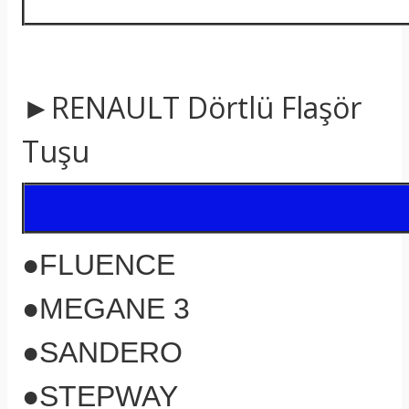
►RENAULT
Dörtlü Flaşör
Tuşu
●FLUENCE
●MEGANE 3
●SANDERO
●STEPWAY