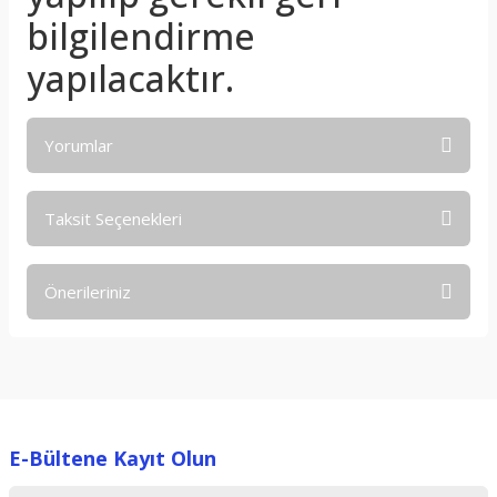
bilgilendirme
yapılacaktır.
Yorumlar
Taksit Seçenekleri
Bu ürüne ilk yorumu siz yapın!
Önerileriniz
Yorum Yaz
Bu ürünün fiyat bilgisi, resim, ürün açıklamalarında ve diğer
konularda yetersiz gördüğünüz noktaları öneri formunu
kullanarak tarafımıza iletebilirsiniz.
Görüş ve önerileriniz için teşekkür ederiz.
E-Bültene Kayıt Olun
Ürün resmi kalitesiz, bozuk veya görüntülenemiyor.