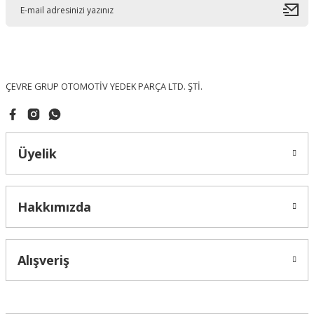
Ürün açıklamasında eksik bilgiler bulunuyor.
Ürün bilgilerinde hatalar bulunuyor.
Ürün fiyatı diğer sitelerden daha pahalı.
Bu ürüne benzer farklı alternatifler olmalı.
ÇEVRE GRUP OTOMOTİV YEDEK PARÇA LTD. ŞTİ.
Üyelik
Gönder
Hakkımızda
Alışveriş