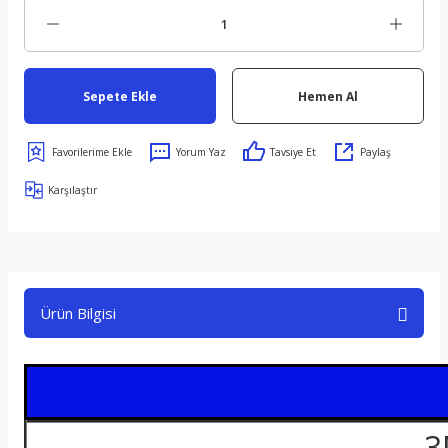
Sepete Ekle
Hemen Al
Yorum Yaz
Tavsiye Et
Paylaş
Karşılaştır
Ürün Bilgisi
3