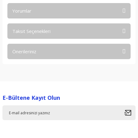
Yorumlar
Taksit Seçenekleri
Bu ürüne ilk yorumu siz yapın!
Önerileriniz
Yorum Yaz
Bu ürünün fiyat bilgisi, resim, ürün açıklamalarında ve diğer
konularda yetersiz gördüğünüz noktaları öneri formunu
kullanarak tarafımıza iletebilirsiniz.
Görüş ve önerileriniz için teşekkür ederiz.
E-Bültene Kayıt Olun
Ürün resmi kalitesiz, bozuk veya görüntülenemiyor.
Ürün açıklamasında eksik bilgiler bulunuyor.
Ürün bilgilerinde hatalar bulunuyor.
Ürün fiyatı diğer sitelerden daha pahalı.
Bu ürüne benzer farklı alternatifler olmalı.