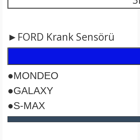
►FORD Krank Sensörü
●MONDEO
●GALAXY
●S-MAX