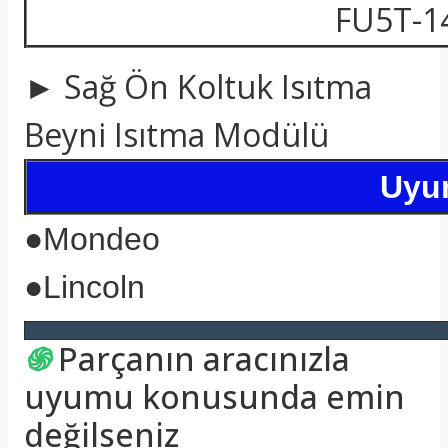
FU5T-1
► Sağ Ön Koltuk Isıtma
Beyni Isıtma Modülü
Uyum
●
Mondeo
●
Lincoln
֍
Parçanın aracınızla
uyumu konusunda emin
değilseniz