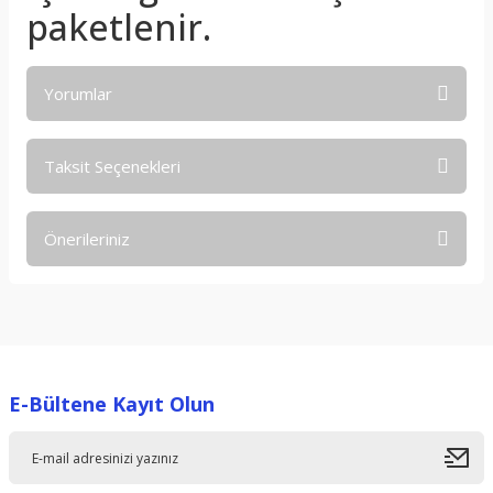
paketlenir.
Yorumlar
Taksit Seçenekleri
Bu ürüne ilk yorumu siz yapın!
Önerileriniz
Yorum Yaz
Bu ürünün fiyat bilgisi, resim, ürün açıklamalarında ve diğer
konularda yetersiz gördüğünüz noktaları öneri formunu
kullanarak tarafımıza iletebilirsiniz.
Görüş ve önerileriniz için teşekkür ederiz.
E-Bültene Kayıt Olun
Ürün resmi kalitesiz, bozuk veya görüntülenemiyor.
Ürün açıklamasında eksik bilgiler bulunuyor.
Ürün bilgilerinde hatalar bulunuyor.