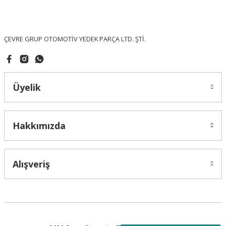
Ürün fiyatı diğer sitelerden daha pahalı.
Bu ürüne benzer farklı alternatifler olmalı.
ÇEVRE GRUP OTOMOTİV YEDEK PARÇA LTD. ŞTİ.
Üyelik
Gönder
Hakkımızda
Alışveriş