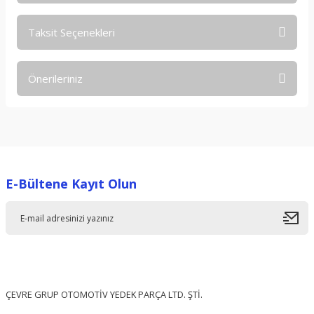
Taksit Seçenekleri
Bu ürüne ilk yorumu siz yapın!
Önerileriniz
Yorum Yaz
Bu ürünün fiyat bilgisi, resim, ürün açıklamalarında ve diğer
konularda yetersiz gördüğünüz noktaları öneri formunu
kullanarak tarafımıza iletebilirsiniz.
Görüş ve önerileriniz için teşekkür ederiz.
E-Bültene Kayıt Olun
Ürün resmi kalitesiz, bozuk veya görüntülenemiyor.
Ürün açıklamasında eksik bilgiler bulunuyor.
Ürün bilgilerinde hatalar bulunuyor.
Ürün fiyatı diğer sitelerden daha pahalı.
Bu ürüne benzer farklı alternatifler olmalı.
ÇEVRE GRUP OTOMOTİV YEDEK PARÇA LTD. ŞTİ.