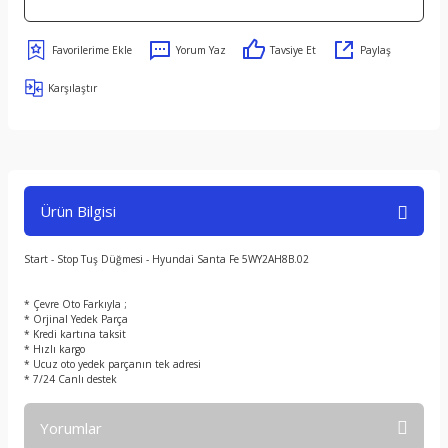
Yorum Yaz
Tavsiye Et
Paylaş
Karşılaştır
Ürün Bilgisi
Start - Stop Tuş Düğmesi - Hyundai Santa Fe 5WY2AH8B.02
* Çevre Oto Farkıyla ;
* Orjinal Yedek Parça
* Kredi kartına taksit
* Hızlı kargo
* Ucuz oto yedek parçanın tek adresi
* 7/24 Canlı destek
Yorumlar