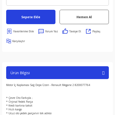
Sepete Ekle
Hemen Al
Yorum Yaz
Tavsiye Et
Paylaş
Karşılaştır
Ürün Bilgisi
Motor İç Kaplaması Sağ Depo Üzeri - Renault Megane 2 8200077764
* Çevre Oto Farkıyla ;
* Orjinal Yedek Parça
* Kredi kartına taksit
* Hızlı kargo
* Ucuz oto yedek parçanın tek adresi