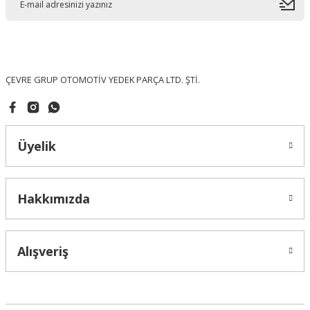
Ürün bilgilerinde hatalar bulunuyor.
Ürün fiyatı diğer sitelerden daha pahalı.
Bu ürüne benzer farklı alternatifler olmalı.
ÇEVRE GRUP OTOMOTİV YEDEK PARÇA LTD. ŞTİ.
Üyelik
Gönder
Hakkımızda
Alışveriş