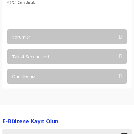
* 7/24 Canlı destek
Yorumlar
Taksit Seçenekleri
Bu ürüne ilk yorumu siz yapın!
Önerileriniz
Yorum Yaz
Bu ürünün fiyat bilgisi, resim, ürün açıklamalarında ve diğer
konularda yetersiz gördüğünüz noktaları öneri formunu
kullanarak tarafımıza iletebilirsiniz.
Görüş ve önerileriniz için teşekkür ederiz.
E-Bültene Kayıt Olun
Ürün resmi kalitesiz, bozuk veya görüntülenemiyor.
Ürün açıklamasında eksik bilgiler bulunuyor.