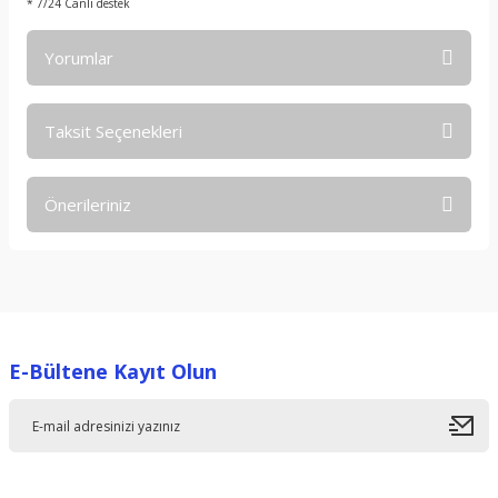
* 7/24 Canlı destek
Yorumlar
Taksit Seçenekleri
Bu ürüne ilk yorumu siz yapın!
Önerileriniz
Yorum Yaz
Bu ürünün fiyat bilgisi, resim, ürün açıklamalarında ve diğer
konularda yetersiz gördüğünüz noktaları öneri formunu
kullanarak tarafımıza iletebilirsiniz.
Görüş ve önerileriniz için teşekkür ederiz.
E-Bültene Kayıt Olun
Ürün resmi kalitesiz, bozuk veya görüntülenemiyor.
Ürün açıklamasında eksik bilgiler bulunuyor.
Ürün bilgilerinde hatalar bulunuyor.
Ürün fiyatı diğer sitelerden daha pahalı.