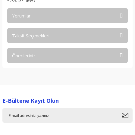
* 7/24 Canlı destek
Yorumlar
Taksit Seçenekleri
Bu ürüne ilk yorumu siz yapın!
Önerileriniz
Yorum Yaz
Bu ürünün fiyat bilgisi, resim, ürün açıklamalarında ve diğer
konularda yetersiz gördüğünüz noktaları öneri formunu
kullanarak tarafımıza iletebilirsiniz.
Görüş ve önerileriniz için teşekkür ederiz.
E-Bültene Kayıt Olun
Ürün resmi kalitesiz, bozuk veya görüntülenemiyor.
Ürün açıklamasında eksik bilgiler bulunuyor.
Ürün bilgilerinde hatalar bulunuyor.
Ürün fiyatı diğer sitelerden daha pahalı.