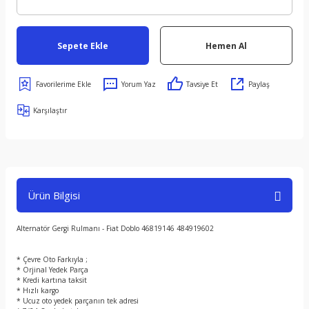
Sepete Ekle
Hemen Al
Yorum Yaz
Tavsiye Et
Paylaş
Karşılaştır
Ürün Bilgisi
Alternatör Gergi Rulmanı - Fiat Doblo 46819146 484919602
* Çevre Oto Farkıyla ;
* Orjinal Yedek Parça
* Kredi kartına taksit
* Hızlı kargo
* Ucuz oto yedek parçanın tek adresi