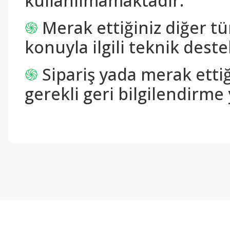
kullanılmamaktadır.
֍
Merak ettiğiniz diğer tü
konuyla ilgili teknik destek
֍
Sipariş yada merak ettiğ
gerekli geri bilgilendirme 
Bu ürünün fiyat bilgisi, resim, ürün açıklamalarında ve diğer konul
Görüş ve önerileriniz için teşekkür ederiz.
Ürün resmi kalitesiz, bozuk veya görüntülenemiyor.
Ürün açıklamasında eksik bilgiler bulunuyor.
Ürün bilgilerinde hatalar bulunuyor.
Ürün fiyatı diğer sitelerden daha pahalı.
Bu ürüne benzer farklı alternatifler olmalı.