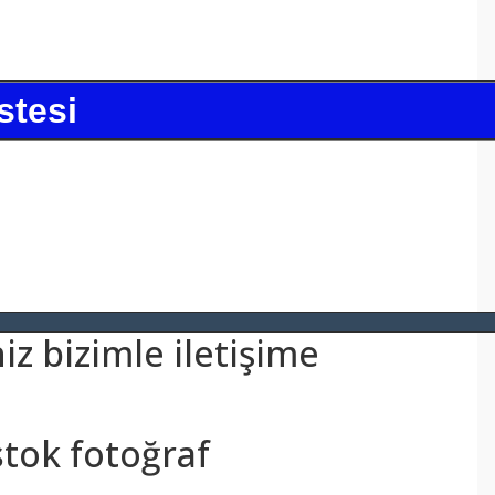
stesi
z bizimle iletişime
stok fotoğraf