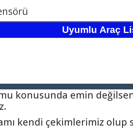
ensörü
Uyumlu Araç Li
umu konusunda emin değilseni
z.
amı kendi çekimlerimiz olup 