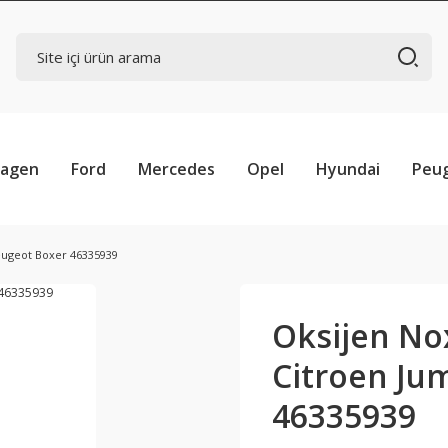
wagen
Ford
Mercedes
Opel
Hyundai
Peu
eugeot Boxer 46335939
Oksijen Nox
Citroen Ju
46335939