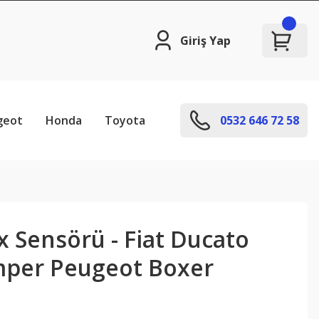
Giriş Yap
geot
Honda
Toyota
0532 646 72 58
 Sensörü - Fiat Ducato
mper Peugeot Boxer