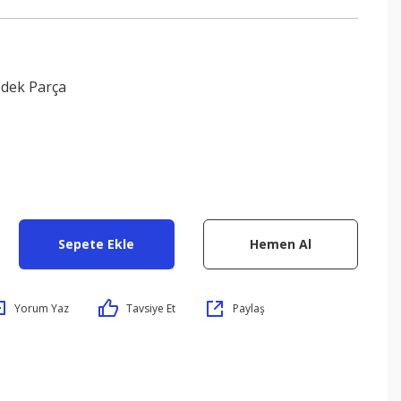
edek Parça
9
Sepete Ekle
Hemen Al
Yorum Yaz
Tavsiye Et
Paylaş