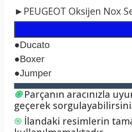
►PEUGEOT Oksijen Nox S
●
Ducato
●
Boxer
●
Jumper
֍
Parçanın aracınızla uy
geçerek sorgulayabilirsini
֍
İlandaki resimlerin tam