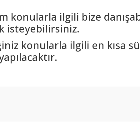
m konularla ilgili bize danışa
 isteyebilirsiniz.
iniz konularla ilgili en kısa 
yapılacaktır.
arda yetersiz gördüğünüz noktaları öneri formunu kullanarak tarafımıza ilet
Bu ürüne ilk yorumu siz yapın!
Yorum Yaz