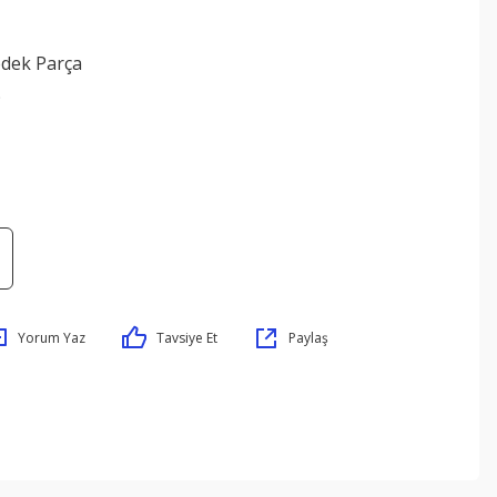
edek Parça
9
Yorum Yaz
Tavsiye Et
Paylaş