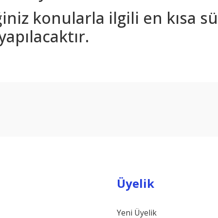
iniz konularla ilgili en kısa 
yapılacaktır.
arda yetersiz gördüğünüz noktaları öneri formunu kullanarak tarafımıza ilet
Bu ürüne ilk yorumu siz yapın!
Yorum Yaz
Üyelik
Yeni Üyelik