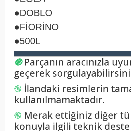
●DOBLO
●FİORİNO
●500L
֍
Parçanın aracınızla uy
geçerek sorgulayabilirsini
֍
İlandaki resimlerin tam
kullanılmamaktadır.
֍
Merak ettiğiniz diğer tü
konuyla ilgili teknik destek