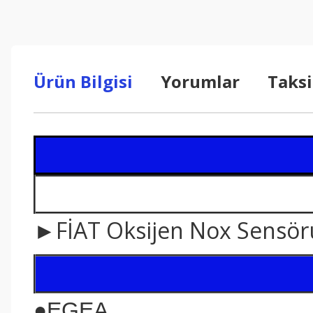
Ürün Bilgisi
Yorumlar
Taksi
►FİAT Oksijen Nox Sensör
●EGEA