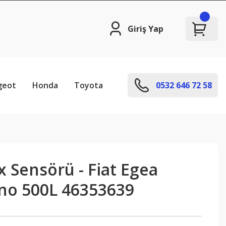
Giriş Yap
geot
Honda
Toyota
0532 646 72 58
 Sensörü - Fiat Egea
ino 500L 46353639