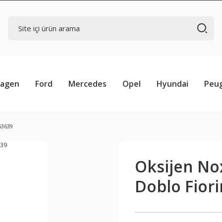
wagen
Ford
Mercedes
Opel
Hyundai
Peu
53639
Oksijen Nox
Doblo Fior