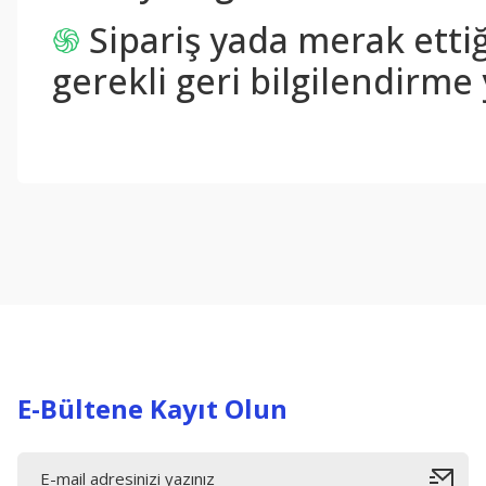
֍
Sipariş yada merak ettiğ
gerekli geri bilgilendirme 
Bu ürünün fiyat bilgisi, resim, ürün açıklamalarında ve diğer konul
Görüş ve önerileriniz için teşekkür ederiz.
Ürün resmi kalitesiz, bozuk veya görüntülenemiyor.
Ürün açıklamasında eksik bilgiler bulunuyor.
Ürün bilgilerinde hatalar bulunuyor.
Ürün fiyatı diğer sitelerden daha pahalı.
Bu ürüne benzer farklı alternatifler olmalı.
E-Bültene Kayıt Olun