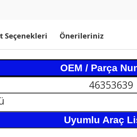
t Seçenekleri
Önerileriniz
OEM / Parça Nu
46353639
ü
Uyumlu Araç Li