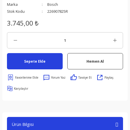
Marka
Bosch
Stok Kodu
226907825R
3.745,00 ₺
s
Sepete Ekle
Hemen Al
ect
Yorum Yaz
Tavsiye Et
Paylaş
Karşılaştır
er
om
Ürün Bilgisi