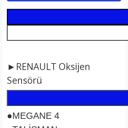
t
►RENAULT
Oksijen
Sensörü
●MEGANE 4