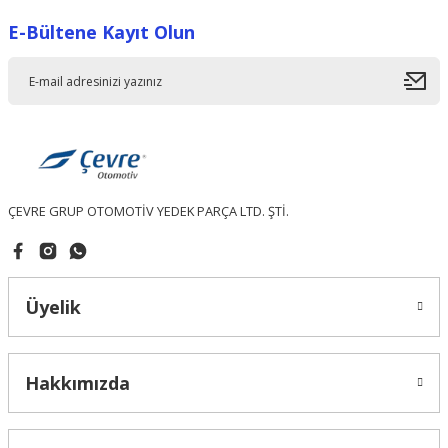
E-Bültene Kayıt Olun
Ürün resmi kalitesiz, bozuk veya görüntülenemiyor.
Ürün açıklamasında eksik bilgiler bulunuyor.
Ürün bilgilerinde hatalar bulunuyor.
Ürün fiyatı diğer sitelerden daha pahalı.
Bu ürüne benzer farklı alternatifler olmalı.
ÇEVRE GRUP OTOMOTİV YEDEK PARÇA LTD. ŞTİ.
Gönder
Üyelik
Hakkımızda