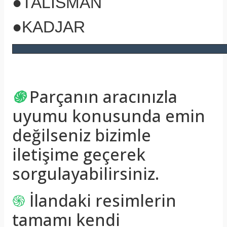
●TALİSMAN
●KADJAR
֍
Parçanın aracınızla
uyumu konusunda emin
değilseniz bizimle
iletişime geçerek
sorgulayabilirsiniz.
֍
İlandaki resimlerin
tamamı kendi