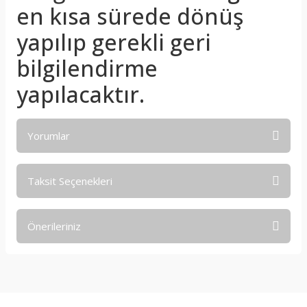
en kısa sürede dönüş
yapılıp gerekli geri
bilgilendirme
yapılacaktır.
Yorumlar
Taksit Seçenekleri
Bu ürüne ilk yorumu siz yapın!
Önerileriniz
Yorum Yaz
Bu ürünün fiyat bilgisi, resim, ürün açıklamalarında ve diğer
konularda yetersiz gördüğünüz noktaları öneri formunu
kullanarak tarafımıza iletebilirsiniz.
Görüş ve önerileriniz için teşekkür ederiz.