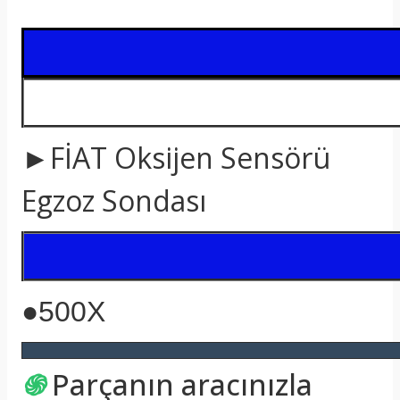
t
►FİAT Oksijen Sensörü
Egzoz Sondası
●500X
֍
Parçanın aracınızla