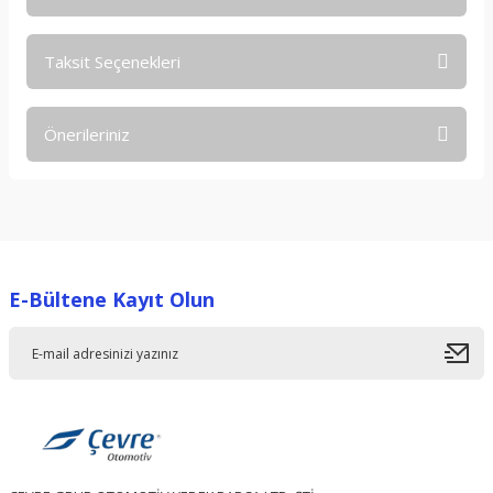
Taksit Seçenekleri
Bu ürüne ilk yorumu siz yapın!
Önerileriniz
Yorum Yaz
Bu ürünün fiyat bilgisi, resim, ürün açıklamalarında ve diğer
konularda yetersiz gördüğünüz noktaları öneri formunu
kullanarak tarafımıza iletebilirsiniz.
Görüş ve önerileriniz için teşekkür ederiz.
E-Bültene Kayıt Olun
Ürün resmi kalitesiz, bozuk veya görüntülenemiyor.
Ürün açıklamasında eksik bilgiler bulunuyor.
Ürün bilgilerinde hatalar bulunuyor.
Ürün fiyatı diğer sitelerden daha pahalı.
Bu ürüne benzer farklı alternatifler olmalı.