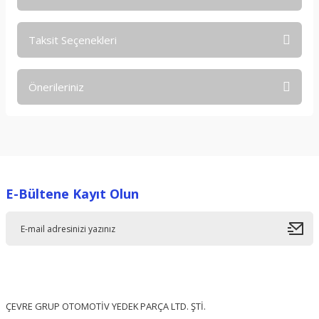
Taksit Seçenekleri
Bu ürüne ilk yorumu siz yapın!
Önerileriniz
Yorum Yaz
Bu ürünün fiyat bilgisi, resim, ürün açıklamalarında ve diğer
konularda yetersiz gördüğünüz noktaları öneri formunu
kullanarak tarafımıza iletebilirsiniz.
Görüş ve önerileriniz için teşekkür ederiz.
E-Bültene Kayıt Olun
Ürün resmi kalitesiz, bozuk veya görüntülenemiyor.
Ürün açıklamasında eksik bilgiler bulunuyor.
Ürün bilgilerinde hatalar bulunuyor.
Ürün fiyatı diğer sitelerden daha pahalı.
Bu ürüne benzer farklı alternatifler olmalı.
ÇEVRE GRUP OTOMOTİV YEDEK PARÇA LTD. ŞTİ.