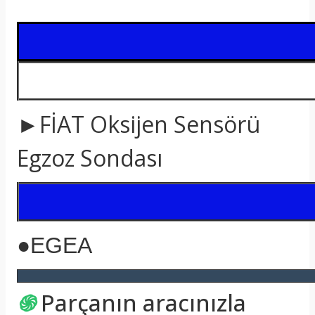
t
►FİAT Oksijen Sensörü
Egzoz Sondası
●EGEA
֍
Parçanın aracınızla