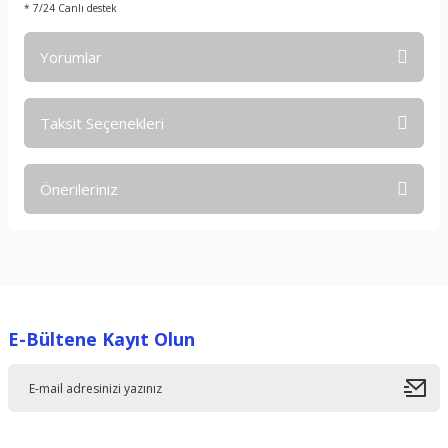
* 7/24 Canlı destek
Yorumlar
Taksit Seçenekleri
Bu ürüne ilk yorumu siz yapın!
Önerileriniz
Yorum Yaz
Bu ürünün fiyat bilgisi, resim, ürün açıklamalarında ve diğer
konularda yetersiz gördüğünüz noktaları öneri formunu
kullanarak tarafımıza iletebilirsiniz.
Görüş ve önerileriniz için teşekkür ederiz.
E-Bültene Kayıt Olun
Ürün resmi kalitesiz, bozuk veya görüntülenemiyor.
Ürün açıklamasında eksik bilgiler bulunuyor.
Ürün bilgilerinde hatalar bulunuyor.
Ürün fiyatı diğer sitelerden daha pahalı.