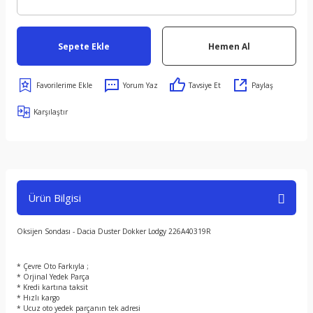
Sepete Ekle
Hemen Al
Yorum Yaz
Tavsiye Et
Paylaş
Karşılaştır
Ürün Bilgisi
Oksijen Sondası - Dacia Duster Dokker Lodgy 226A40319R
* Çevre Oto Farkıyla ;
* Orjinal Yedek Parça
* Kredi kartına taksit
* Hızlı kargo
* Ucuz oto yedek parçanın tek adresi