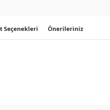
t Seçenekleri
Önerileriniz
arda yetersiz gördüğünüz noktaları öneri formunu kullanarak tarafımıza ilet
Bu ürüne ilk yorumu siz yapın!