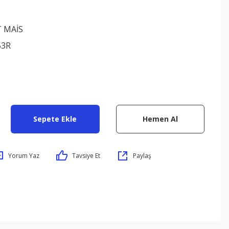
 MAİS
53R
Sepete Ekle
Hemen Al
Yorum Yaz
Tavsiye Et
Paylaş