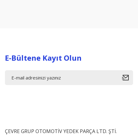
Ürün resmi kalitesiz, bozuk veya görüntülenemiyor.
Ürün açıklamasında eksik bilgiler bulunuyor.
Ürün bilgilerinde hatalar bulunuyor.
Ürün fiyatı diğer sitelerden daha pahalı.
Bu ürüne benzer farklı alternatifler olmalı.
E-Bültene Kayıt Olun
ÇEVRE GRUP OTOMOTİV YEDEK PARÇA LTD. ŞTİ.