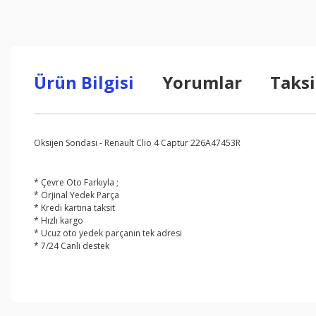
Ürün Bilgisi
Yorumlar
Taksi
Oksijen Sondası - Renault Clio 4 Captur 226A47453R
* Çevre Oto Farkıyla ;
* Orjinal Yedek Parça
* Kredi kartına taksit
* Hızlı kargo
* Ucuz oto yedek parçanın tek adresi
* 7/24 Canlı destek
Bu ürünün fiyat bilgisi, resim, ürün açıklamalarında ve diğer konul
Görüş ve önerileriniz için teşekkür ederiz.