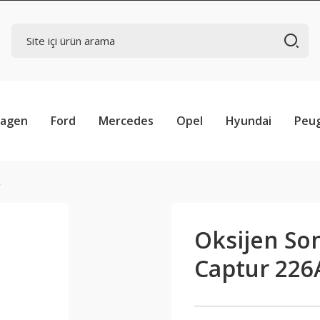
wagen
Ford
Mercedes
Opel
Hyundai
Peu
R
Oksijen Son
Captur 226