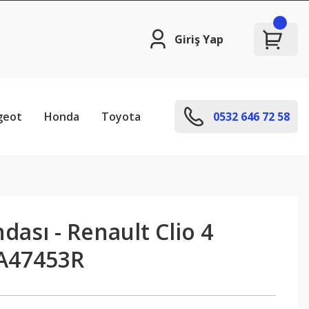
Giriş Yap
geot
Honda
Toyota
0532 646 72 58
dası - Renault Clio 4
A47453R