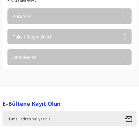
* 7/24 Canlı destek
Yorumlar
Taksit Seçenekleri
Bu ürüne ilk yorumu siz yapın!
Önerileriniz
Yorum Yaz
Bu ürünün fiyat bilgisi, resim, ürün açıklamalarında ve diğer
konularda yetersiz gördüğünüz noktaları öneri formunu
kullanarak tarafımıza iletebilirsiniz.
Görüş ve önerileriniz için teşekkür ederiz.
E-Bültene Kayıt Olun
Ürün resmi kalitesiz, bozuk veya görüntülenemiyor.
Ürün açıklamasında eksik bilgiler bulunuyor.
Ürün bilgilerinde hatalar bulunuyor.
Ürün fiyatı diğer sitelerden daha pahalı.