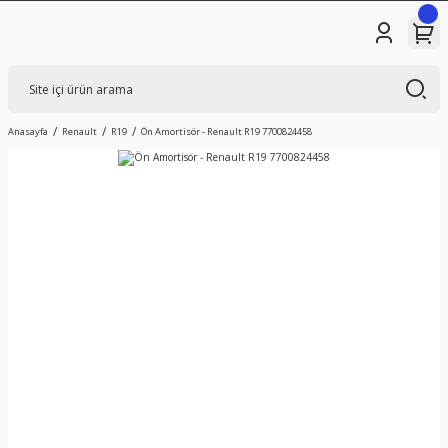
Anasayfa
Renault
R19
Ön Amortisör - Renault R19 7700824458