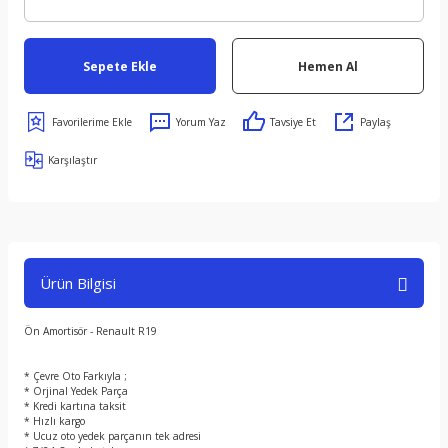
Sepete Ekle
Hemen Al
Yorum Yaz
Tavsiye Et
Paylaş
Karşılaştır
Ürün Bilgisi
Ön Amortisör - Renault R19
* Çevre Oto Farkıyla ;
* Orjinal Yedek Parça
* Kredi kartına taksit
* Hızlı kargo
* Ucuz oto yedek parçanın tek adresi