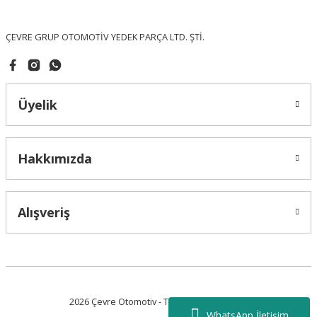
Bu ürüne benzer farklı alternatifler olmalı.
ÇEVRE GRUP OTOMOTİV YEDEK PARÇA LTD. ŞTİ.
Üyelik
Gönder
Hakkımızda
Alışveriş
2026 Çevre Otomotiv - Tüm Hakları Saklıdır.
WhatsApp İletişim