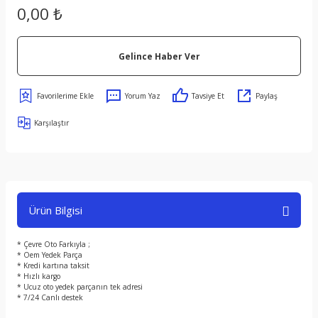
0,00 ₺
Gelince Haber Ver
s
Yorum Yaz
Tavsiye Et
Paylaş
Karşılaştır
ect
Ürün Bilgisi
er
* Çevre Oto Farkıyla ;
om
* Oem Yedek Parça
* Kredi kartına taksit
* Hızlı kargo
* Ucuz oto yedek parçanın tek adresi
* 7/24 Canlı destek