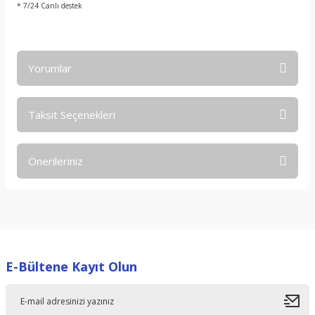
* 7/24 Canlı destek
Yorumlar
Taksit Seçenekleri
Bu ürüne ilk yorumu siz yapın!
Önerileriniz
Yorum Yaz
Bu ürünün fiyat bilgisi, resim, ürün açıklamalarında ve diğer
konularda yetersiz gördüğünüz noktaları öneri formunu
kullanarak tarafımıza iletebilirsiniz.
Görüş ve önerileriniz için teşekkür ederiz.
E-Bültene Kayıt Olun
Ürün resmi kalitesiz, bozuk veya görüntülenemiyor.
Ürün açıklamasında eksik bilgiler bulunuyor.
Ürün bilgilerinde hatalar bulunuyor.