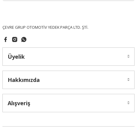
Ürün fiyatı diğer sitelerden daha pahalı.
Bu ürüne benzer farklı alternatifler olmalı.
ÇEVRE GRUP OTOMOTİV YEDEK PARÇA LTD. ŞTİ.
Üyelik
Gönder
Hakkımızda
Alışveriş