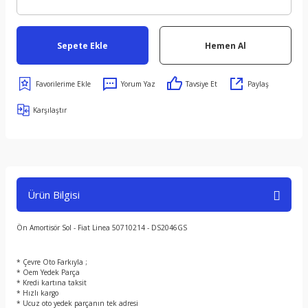
Sepete Ekle
Hemen Al
Yorum Yaz
Tavsiye Et
Paylaş
Karşılaştır
Ürün Bilgisi
Ön Amortisör Sol - Fiat Linea 50710214 - DS2046GS
* Çevre Oto Farkıyla ;
* Oem Yedek Parça
* Kredi kartına taksit
* Hızlı kargo
* Ucuz oto yedek parçanın tek adresi