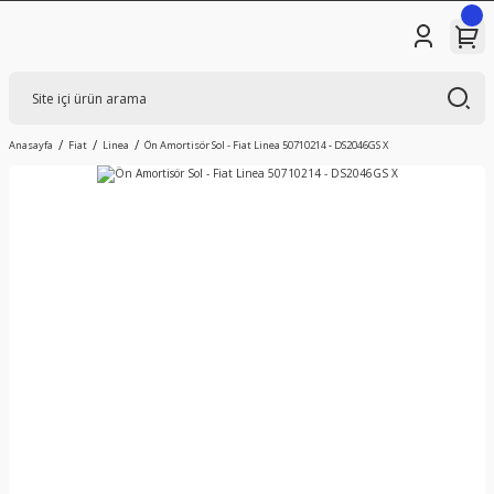
Anasayfa
Fiat
Linea
Ön Amortisör Sol - Fiat Linea 50710214 - DS2046GS X