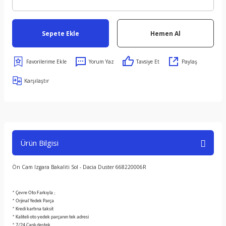
Sepete Ekle
Hemen Al
Yorum Yaz
Tavsiye Et
Paylaş
Karşılaştır
Ürün Bilgisi
Ön Cam Izgara Bakaliti Sol - Dacia Duster 668220006R
* Çevre Oto Farkıyla ;
* Orjinal Yedek Parça
* Kredi kartına taksit
* Kaliteli oto yedek parçanın tek adresi
* 7/24 Canlı destek