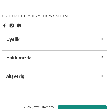
Bu ürüne benzer farklı alternatifler olmalı.
ÇEVRE GRUP OTOMOTİV YEDEK PARÇA LTD. ŞTİ.
Üyelik
Gönder
Hakkımızda
Alışveriş
2026 Çevre Otomotiv - Tüm Hakları Saklıdır.