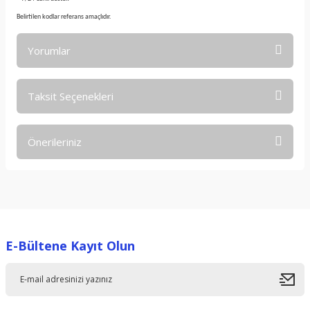
Belirtilen kodlar referans amaçlıdır.
Yorumlar
Taksit Seçenekleri
Bu ürüne ilk yorumu siz yapın!
Önerileriniz
Yorum Yaz
Bu ürünün fiyat bilgisi, resim, ürün açıklamalarında ve diğer
konularda yetersiz gördüğünüz noktaları öneri formunu
kullanarak tarafımıza iletebilirsiniz.
Görüş ve önerileriniz için teşekkür ederiz.
E-Bültene Kayıt Olun
Ürün resmi kalitesiz, bozuk veya görüntülenemiyor.
Ürün açıklamasında eksik bilgiler bulunuyor.
Ürün bilgilerinde hatalar bulunuyor.
Ürün fiyatı diğer sitelerden daha pahalı.