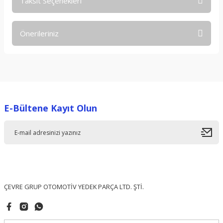
Taksit Seçenekleri
Bu ürüne ilk yorumu siz yapın!
Önerileriniz
Yorum Yaz
Bu ürünün fiyat bilgisi, resim, ürün açıklamalarında ve diğer
konularda yetersiz gördüğünüz noktaları öneri formunu
kullanarak tarafımıza iletebilirsiniz.
Görüş ve önerileriniz için teşekkür ederiz.
E-Bültene Kayıt Olun
Ürün resmi kalitesiz, bozuk veya görüntülenemiyor.
Ürün açıklamasında eksik bilgiler bulunuyor.
Ürün bilgilerinde hatalar bulunuyor.
Ürün fiyatı diğer sitelerden daha pahalı.
Bu ürüne benzer farklı alternatifler olmalı.
ÇEVRE GRUP OTOMOTİV YEDEK PARÇA LTD. ŞTİ.