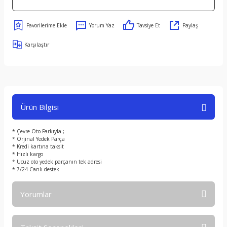
Yorum Yaz
Tavsiye Et
Paylaş
Karşılaştır
Ürün Bilgisi
* Çevre Oto Farkıyla ;
* Orjinal Yedek Parça
* Kredi kartına taksit
* Hızlı kargo
* Ucuz oto yedek parçanın tek adresi
* 7/24 Canlı destek
Yorumlar