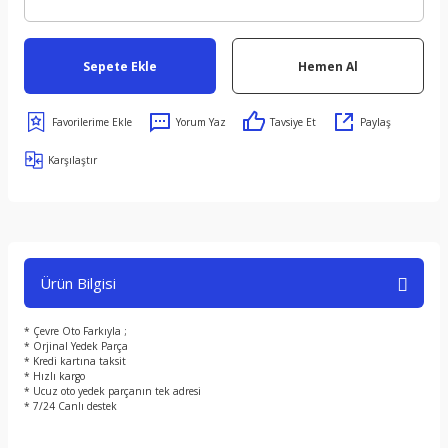
Sepete Ekle
Hemen Al
Yorum Yaz
Tavsiye Et
Paylaş
Karşılaştır
Ürün Bilgisi
* Çevre Oto Farkıyla ;
* Orjinal Yedek Parça
* Kredi kartına taksit
* Hızlı kargo
* Ucuz oto yedek parçanın tek adresi
* 7/24 Canlı destek