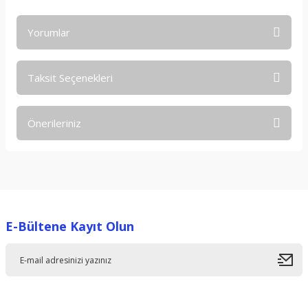
Yorumlar
Taksit Seçenekleri
Bu ürüne ilk yorumu siz yapın!
Önerileriniz
Yorum Yaz
Bu ürünün fiyat bilgisi, resim, ürün açıklamalarında ve diğer
konularda yetersiz gördüğünüz noktaları öneri formunu
kullanarak tarafımıza iletebilirsiniz.
Görüş ve önerileriniz için teşekkür ederiz.
E-Bültene Kayıt Olun
Ürün resmi kalitesiz, bozuk veya görüntülenemiyor.
Ürün açıklamasında eksik bilgiler bulunuyor.
Ürün bilgilerinde hatalar bulunuyor.
Ürün fiyatı diğer sitelerden daha pahalı.