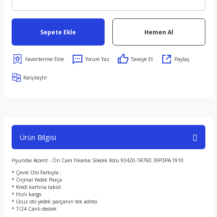
Sepete Ekle
Hemen Al
Yorum Yaz
Tavsiye Et
Paylaş
Karşılaştır
Ürün Bilgisi
Hyundai Accent - Ön Cam Yıkama Silecek Kolu 93420-1R760 39P3PA-1910
* Çevre Oto Farkıyla ;
* Orjinal Yedek Parça
* Kredi kartına taksit
* Hızlı kargo
* Ucuz oto yedek parçanın tek adresi
* 7/24 Canlı destek