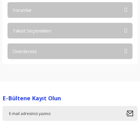
Yorumlar
Taksit Seçenekleri
Bu ürüne ilk yorumu siz yapın!
Önerileriniz
Yorum Yaz
Bu ürünün fiyat bilgisi, resim, ürün açıklamalarında ve diğer
konularda yetersiz gördüğünüz noktaları öneri formunu
kullanarak tarafımıza iletebilirsiniz.
Görüş ve önerileriniz için teşekkür ederiz.
E-Bültene Kayıt Olun
Ürün resmi kalitesiz, bozuk veya görüntülenemiyor.
Ürün açıklamasında eksik bilgiler bulunuyor.
Ürün bilgilerinde hatalar bulunuyor.
Ürün fiyatı diğer sitelerden daha pahalı.
Bu ürüne benzer farklı alternatifler olmalı.