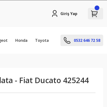
Giriş Yap
geot
Honda
Toyota
0532 646 72 58
ata - Fiat Ducato 425244