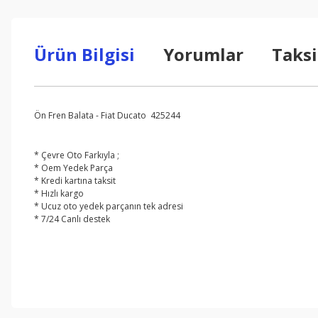
Ürün Bilgisi
Yorumlar
Taksi
Ön Fren Balata - Fiat Ducato 425244
* Çevre Oto Farkıyla ;
* Oem Yedek Parça
* Kredi kartına taksit
* Hızlı kargo
* Ucuz oto yedek parçanın tek adresi
* 7/24 Canlı destek
Bu ürünün fiyat bilgisi, resim, ürün açıklamalarında ve diğer konul
Görüş ve önerileriniz için teşekkür ederiz.