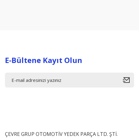
Ürün resmi kalitesiz, bozuk veya görüntülenemiyor.
Ürün açıklamasında eksik bilgiler bulunuyor.
Ürün bilgilerinde hatalar bulunuyor.
Ürün fiyatı diğer sitelerden daha pahalı.
Bu ürüne benzer farklı alternatifler olmalı.
E-Bültene Kayıt Olun
ÇEVRE GRUP OTOMOTİV YEDEK PARÇA LTD. ŞTİ.