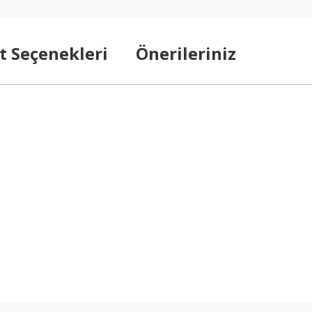
t Seçenekleri
Önerileriniz
arda yetersiz gördüğünüz noktaları öneri formunu kullanarak tarafımıza ilet
Bu ürüne ilk yorumu siz yapın!