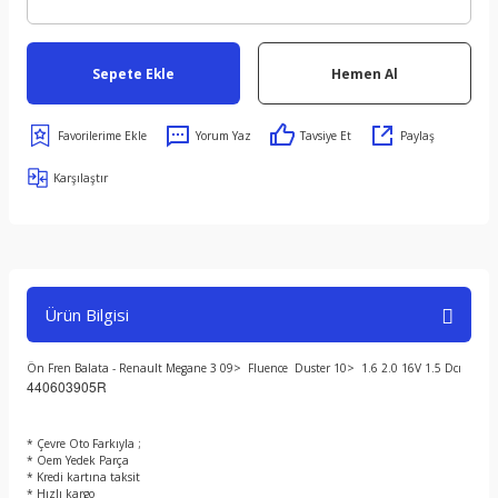
Sepete Ekle
Hemen Al
Yorum Yaz
Tavsiye Et
Paylaş
Karşılaştır
Ürün Bilgisi
Ön Fren Balata - Renault Megane 3 09> Fluence Duster 10> 1.6 2.0 16V 1.5 Dcı
440603905R
* Çevre Oto Farkıyla ;
* Oem Yedek Parça
* Kredi kartına taksit
* Hızlı kargo