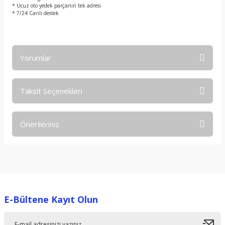
* Ucuz oto yedek parçanın tek adresi
* 7/24 Canlı destek
Yorumlar
Taksit Seçenekleri
Bu ürüne ilk yorumu siz yapın!
Önerileriniz
Yorum Yaz
Bu ürünün fiyat bilgisi, resim, ürün açıklamalarında ve diğer
konularda yetersiz gördüğünüz noktaları öneri formunu
kullanarak tarafımıza iletebilirsiniz.
Görüş ve önerileriniz için teşekkür ederiz.
E-Bültene Kayıt Olun
Ürün resmi kalitesiz, bozuk veya görüntülenemiyor.
Ürün açıklamasında eksik bilgiler bulunuyor.