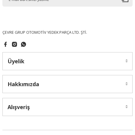
Ürün bilgilerinde hatalar bulunuyor.
Ürün fiyatı diğer sitelerden daha pahalı.
Bu ürüne benzer farklı alternatifler olmalı.
ÇEVRE GRUP OTOMOTİV YEDEK PARÇA LTD. ŞTİ.
Üyelik
Gönder
Hakkımızda
Alışveriş