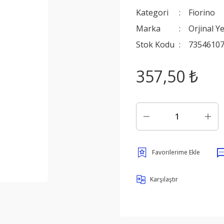
Kategori
Fiorino
Marka
Orjinal Y
Stok Kodu
7354610
357,50 ₺
Karşılaştır