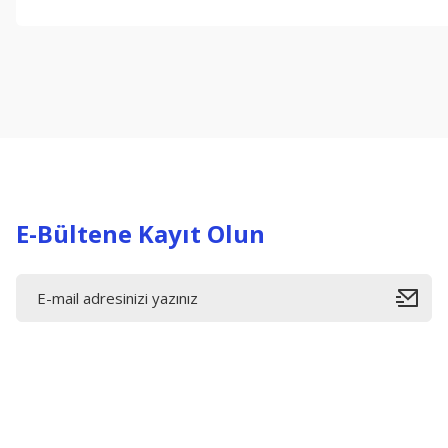
Bu ürünün fiyat bilgisi, resim, ürün açıklamalarında ve diğer konul
Görüş ve önerileriniz için teşekkür ederiz.
Ürün resmi kalitesiz, bozuk veya görüntülenemiyor.
Ürün açıklamasında eksik bilgiler bulunuyor.
Ürün bilgilerinde hatalar bulunuyor.
Ürün fiyatı diğer sitelerden daha pahalı.
Bu ürüne benzer farklı alternatifler olmalı.
E-Bültene Kayıt Olun