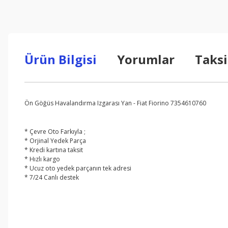
Ürün Bilgisi
Yorumlar
Taksi
Ön Göğüs Havalandırma Izgarası Yan - Fiat Fiorino 7354610760
* Çevre Oto Farkıyla ;
* Orjinal Yedek Parça
* Kredi kartına taksit
* Hızlı kargo
* Ucuz oto yedek parçanın tek adresi
* 7/24 Canlı destek