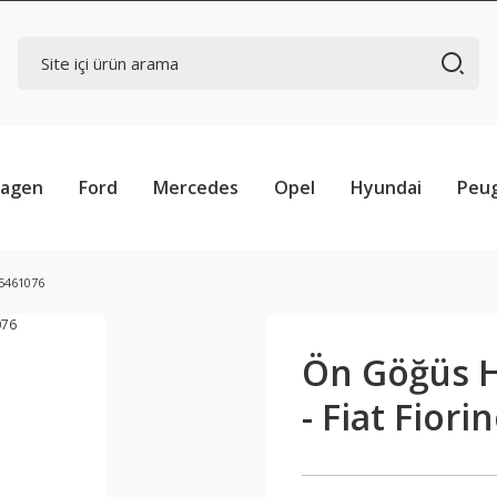
wagen
Ford
Mercedes
Opel
Hyundai
Peu
35461076
Ön Göğüs H
- Fiat Fior