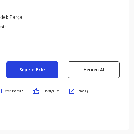
edek Parça
760
Sepete Ekle
Hemen Al
Yorum Yaz
Tavsiye Et
Paylaş