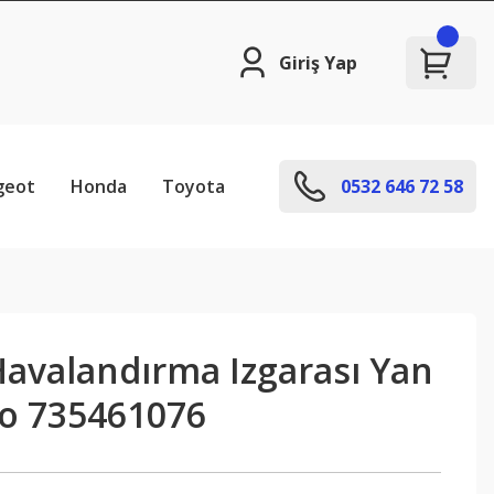
Giriş Yap
geot
Honda
Toyota
0532 646 72 58
avalandırma Izgarası Yan
ino 735461076