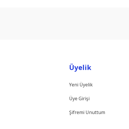
arda yetersiz gördüğünüz noktaları öneri formunu kullanarak tarafımıza ilet
Bu ürüne ilk yorumu siz yapın!
Yorum Yaz
Üyelik
Yeni Üyelik
Gönder
Üye Girişi
Şifremi Unuttum