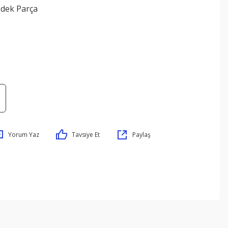
edek Parça
6
Yorum Yaz
Tavsiye Et
Paylaş