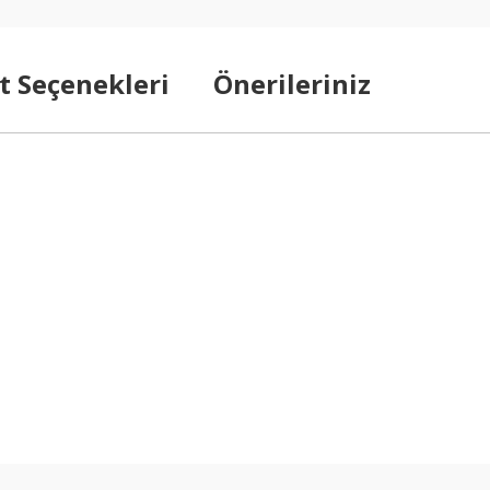
t Seçenekleri
Önerileriniz
arda yetersiz gördüğünüz noktaları öneri formunu kullanarak tarafımıza ilet
Bu ürüne ilk yorumu siz yapın!