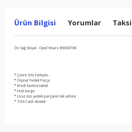
Ürün Bilgisi
Yorumlar
Taksi
Ön Sağ Sinyal - Opel Vivaro 89006706
* Çevre Oto Farkıyla ;
* Orjinal Yedek Parça
* Kredi kartına taksit
* Hızlı kargo
* Ucuz oto yedek parçanın tek adresi
* 7/24 Canlı destek
Bu ürünün fiyat bilgisi, resim, ürün açıklamalarında ve diğer konul
Görüş ve önerileriniz için teşekkür ederiz.