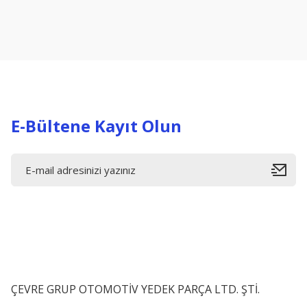
Ürün resmi kalitesiz, bozuk veya görüntülenemiyor.
Ürün açıklamasında eksik bilgiler bulunuyor.
Ürün bilgilerinde hatalar bulunuyor.
Ürün fiyatı diğer sitelerden daha pahalı.
Bu ürüne benzer farklı alternatifler olmalı.
E-Bültene Kayıt Olun
ÇEVRE GRUP OTOMOTİV YEDEK PARÇA LTD. ŞTİ.