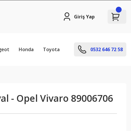
Giriş Yap
geot
Honda
Toyota
0532 646 72 58
al - Opel Vivaro 89006706