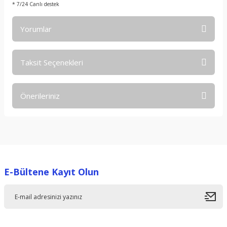
* 7/24 Canlı destek
Yorumlar
Taksit Seçenekleri
Bu ürüne ilk yorumu siz yapın!
Önerileriniz
Yorum Yaz
Bu ürünün fiyat bilgisi, resim, ürün açıklamalarında ve diğer
konularda yetersiz gördüğünüz noktaları öneri formunu
kullanarak tarafımıza iletebilirsiniz.
Görüş ve önerileriniz için teşekkür ederiz.
E-Bültene Kayıt Olun
Ürün resmi kalitesiz, bozuk veya görüntülenemiyor.
Ürün açıklamasında eksik bilgiler bulunuyor.
Ürün bilgilerinde hatalar bulunuyor.
Ürün fiyatı diğer sitelerden daha pahalı.