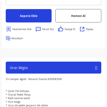
Sepete Ekle
Hemen Al
Yorum Yaz
Tavsiye Et
Paylaş
Karşılaştır
Ürün Bilgisi
Ön tampon Agrafı - Renault Fluence 8200083500
* Çevre Oto Farkıyla ;
* Orjinal Yedek Parça
* Kredi kartına taksit
* Hızlı kargo
* Ucuz oto yedek parçanın tek adresi