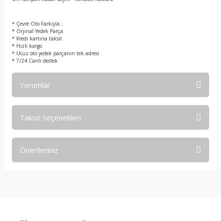
t
* Çevre Oto Farkıyla ;
* Orjinal Yedek Parça
* Kredi kartına taksit
* Hızlı kargo
* Ucuz oto yedek parçanın tek adresi
* 7/24 Canlı destek
Yorumlar
Taksit Seçenekleri
Bu ürüne ilk yorumu siz yapın!
Önerileriniz
Yorum Yaz
Bu ürünün fiyat bilgisi, resim, ürün açıklamalarında ve diğer
konularda yetersiz gördüğünüz noktaları öneri formunu
kullanarak tarafımıza iletebilirsiniz.
Görüş ve önerileriniz için teşekkür ederiz.