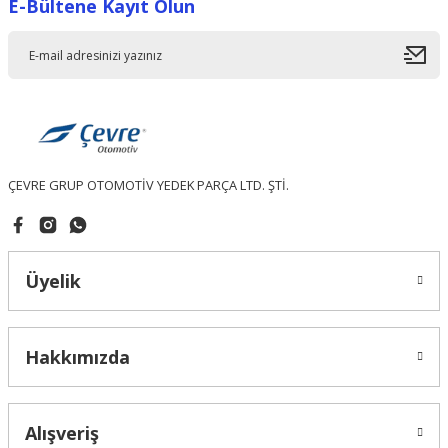
E-Bültene Kayıt Olun
Ürün resmi kalitesiz, bozuk veya görüntülenemiyor.
Ürün açıklamasında eksik bilgiler bulunuyor.
Ürün bilgilerinde hatalar bulunuyor.
Ürün fiyatı diğer sitelerden daha pahalı.
Bu ürüne benzer farklı alternatifler olmalı.
ÇEVRE GRUP OTOMOTİV YEDEK PARÇA LTD. ŞTİ.
Gönder
Üyelik
Hakkımızda
Alışveriş