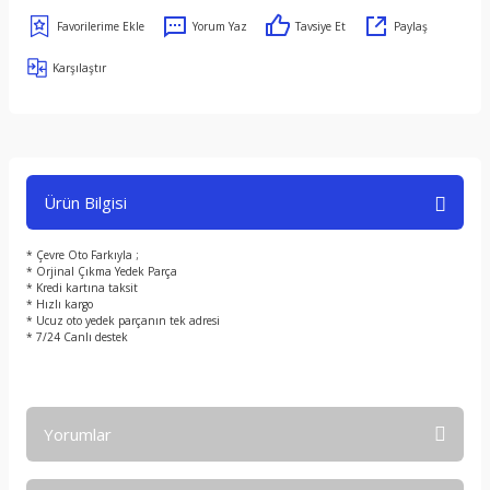
Yorum Yaz
Tavsiye Et
Paylaş
Karşılaştır
Ürün Bilgisi
* Çevre Oto Farkıyla ;
* Orjinal Çıkma Yedek Parça
* Kredi kartına taksit
* Hızlı kargo
* Ucuz oto yedek parçanın tek adresi
* 7/24 Canlı destek
Yorumlar