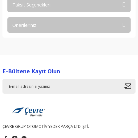
Taksit Seçenekleri
Bu ürüne ilk yorumu siz yapın!
Önerileriniz
Yorum Yaz
Bu ürünün fiyat bilgisi, resim, ürün açıklamalarında ve diğer
konularda yetersiz gördüğünüz noktaları öneri formunu
kullanarak tarafımıza iletebilirsiniz.
Görüş ve önerileriniz için teşekkür ederiz.
E-Bültene Kayıt Olun
Ürün resmi kalitesiz, bozuk veya görüntülenemiyor.
Ürün açıklamasında eksik bilgiler bulunuyor.
Ürün bilgilerinde hatalar bulunuyor.
Ürün fiyatı diğer sitelerden daha pahalı.
Bu ürüne benzer farklı alternatifler olmalı.
ÇEVRE GRUP OTOMOTİV YEDEK PARÇA LTD. ŞTİ.