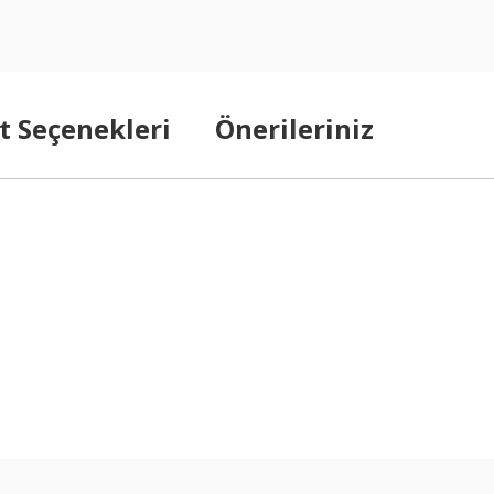
t Seçenekleri
Önerileriniz
arda yetersiz gördüğünüz noktaları öneri formunu kullanarak tarafımıza ilet
Bu ürüne ilk yorumu siz yapın!