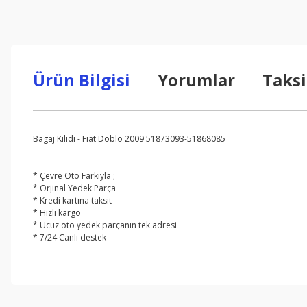
Ürün Bilgisi
Yorumlar
Taksi
Bagaj Kilidi - Fiat Doblo 2009 51873093-51868085
* Çevre Oto Farkıyla ;
* Orjinal Yedek Parça
* Kredi kartına taksit
* Hızlı kargo
* Ucuz oto yedek parçanın tek adresi
* 7/24 Canlı destek
Bu ürünün fiyat bilgisi, resim, ürün açıklamalarında ve diğer konul
Görüş ve önerileriniz için teşekkür ederiz.