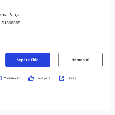
ıkma Parça
-51868085
Sepete Ekle
Hemen Al
Yorum Yaz
Tavsiye Et
Paylaş