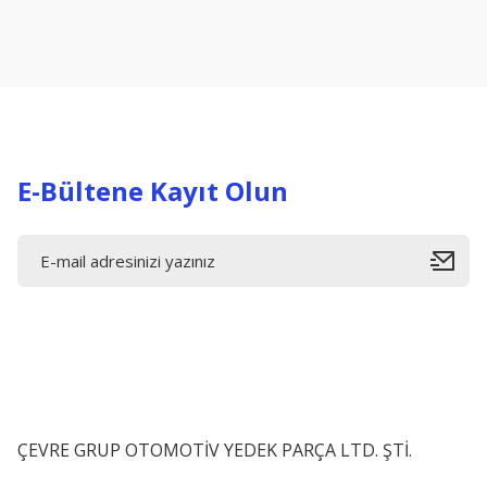
Ürün resmi kalitesiz, bozuk veya görüntülenemiyor.
Ürün açıklamasında eksik bilgiler bulunuyor.
Ürün bilgilerinde hatalar bulunuyor.
Ürün fiyatı diğer sitelerden daha pahalı.
Bu ürüne benzer farklı alternatifler olmalı.
E-Bültene Kayıt Olun
ÇEVRE GRUP OTOMOTİV YEDEK PARÇA LTD. ŞTİ.