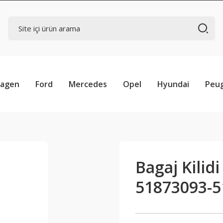
wagen
Ford
Mercedes
Opel
Hyundai
Peu
Bagaj Kilidi
51873093-5