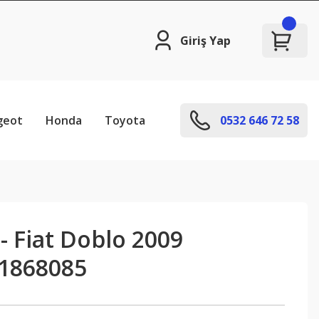
Giriş Yap
geot
Honda
Toyota
0532 646 72 58
 - Fiat Doblo 2009
1868085