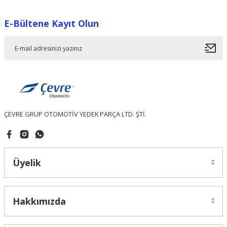
Görüş ve önerileriniz için teşekkür ederiz.
E-Bültene Kayıt Olun
Ürün resmi kalitesiz, bozuk veya görüntülenemiyor.
Ürün açıklamasında eksik bilgiler bulunuyor.
Ürün bilgilerinde hatalar bulunuyor.
Ürün fiyatı diğer sitelerden daha pahalı.
Bu ürüne benzer farklı alternatifler olmalı.
ÇEVRE GRUP OTOMOTİV YEDEK PARÇA LTD. ŞTİ.
Gönder
Üyelik
Hakkımızda