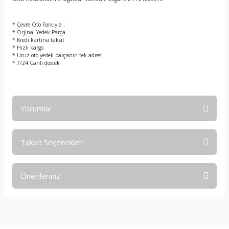
t
* Çevre Oto Farkıyla ;
* Orjinal Yedek Parça
* Kredi kartına taksit
* Hızlı kargo
* Ucuz oto yedek parçanın tek adresi
* 7/24 Canlı destek
Yorumlar
Taksit Seçenekleri
Bu ürüne ilk yorumu siz yapın!
Önerileriniz
Yorum Yaz
Bu ürünün fiyat bilgisi, resim, ürün açıklamalarında ve diğer
konularda yetersiz gördüğünüz noktaları öneri formunu
kullanarak tarafımıza iletebilirsiniz.