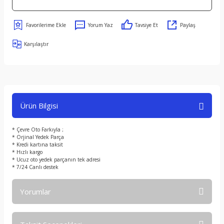
Yorum Yaz
Tavsiye Et
Paylaş
Karşılaştır
Ürün Bilgisi
* Çevre Oto Farkıyla ;
* Orjinal Yedek Parça
* Kredi kartına taksit
* Hızlı kargo
* Ucuz oto yedek parçanın tek adresi
* 7/24 Canlı destek
Yorumlar