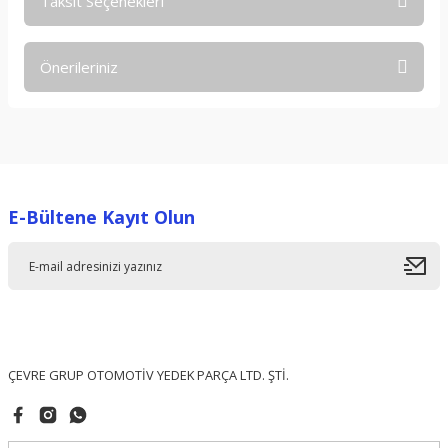
Taksit Seçenekleri
Bu ürüne ilk yorumu siz yapın!
Önerileriniz
Yorum Yaz
Bu ürünün fiyat bilgisi, resim, ürün açıklamalarında ve diğer
konularda yetersiz gördüğünüz noktaları öneri formunu
kullanarak tarafımıza iletebilirsiniz.
Görüş ve önerileriniz için teşekkür ederiz.
E-Bültene Kayıt Olun
Ürün resmi kalitesiz, bozuk veya görüntülenemiyor.
Ürün açıklamasında eksik bilgiler bulunuyor.
Ürün bilgilerinde hatalar bulunuyor.
Ürün fiyatı diğer sitelerden daha pahalı.
Bu ürüne benzer farklı alternatifler olmalı.
ÇEVRE GRUP OTOMOTİV YEDEK PARÇA LTD. ŞTİ.