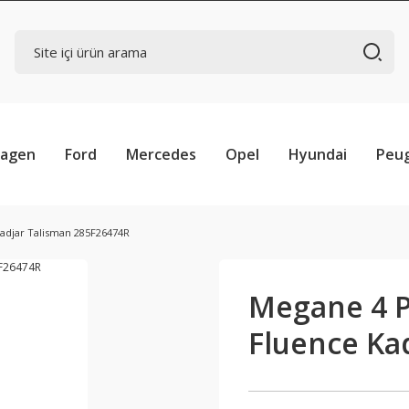
wagen
Ford
Mercedes
Opel
Hyundai
Peu
Kadjar Talisman 285F26474R
Megane 4 P
Fluence Ka