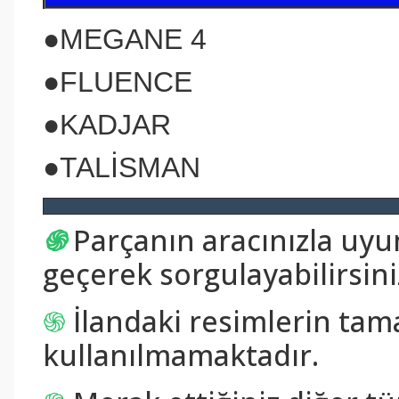
●
MEGANE 4
●
FLUENCE
●
KADJAR
●
TALİSMAN
֍
Parçanın aracınızla uy
geçerek sorgulayabilirsini
֍
İlandaki resimlerin tam
kullanılmamaktadır.