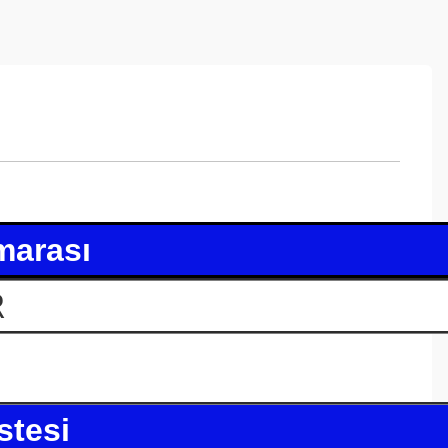
marası
R
stesi