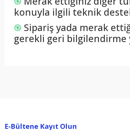
֍
Merak ettiğiniz diğer tü
konuyla ilgili teknik destek
֍
Sipariş yada merak ettiğ
gerekli geri bilgilendirme 
Bu ürünün fiyat bilgisi, resim, ürün açıklamalarında ve diğer konul
Görüş ve önerileriniz için teşekkür ederiz.
Ürün resmi kalitesiz, bozuk veya görüntülenemiyor.
Ürün açıklamasında eksik bilgiler bulunuyor.
Ürün bilgilerinde hatalar bulunuyor.
Ürün fiyatı diğer sitelerden daha pahalı.
Bu ürüne benzer farklı alternatifler olmalı.
E-Bültene Kayıt Olun