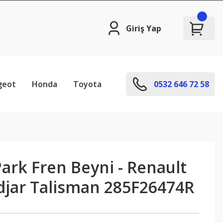
Giriş Yap
geot
Honda
Toyota
0532 646 72 58
ark Fren Beyni - Renault
djar Talisman 285F26474R