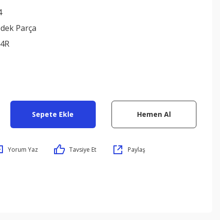
4
edek Parça
74R
Sepete Ekle
Hemen Al
Yorum Yaz
Tavsiye Et
Paylaş