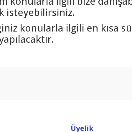
m konularla ilgili bize danışa
 isteyebilirsiniz.
iniz konularla ilgili en kısa 
yapılacaktır.
arda yetersiz gördüğünüz noktaları öneri formunu kullanarak tarafımıza ilet
Bu ürüne ilk yorumu siz yapın!
Yorum Yaz
Üyelik