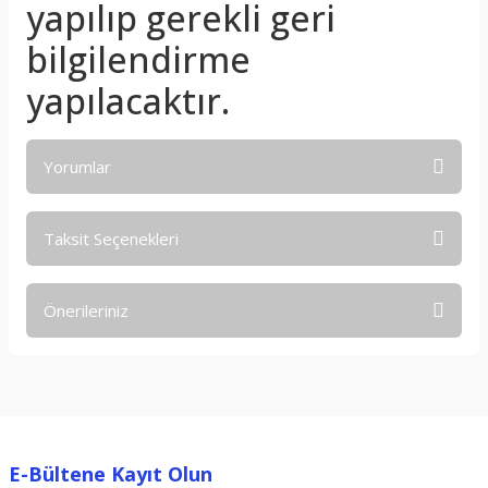
yapılıp gerekli geri
bilgilendirme
yapılacaktır.
Yorumlar
Taksit Seçenekleri
Bu ürüne ilk yorumu siz yapın!
Önerileriniz
Yorum Yaz
Bu ürünün fiyat bilgisi, resim, ürün açıklamalarında ve diğer
konularda yetersiz gördüğünüz noktaları öneri formunu
kullanarak tarafımıza iletebilirsiniz.
Görüş ve önerileriniz için teşekkür ederiz.
E-Bültene Kayıt Olun
Ürün resmi kalitesiz, bozuk veya görüntülenemiyor.