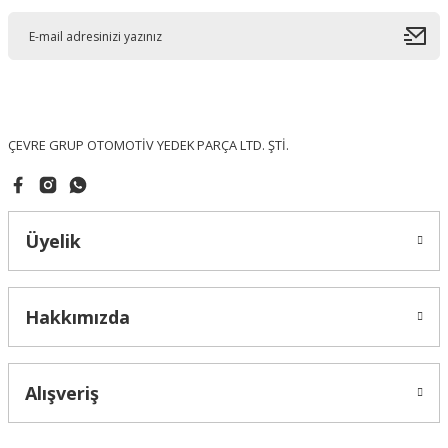
Ürün açıklamasında eksik bilgiler bulunuyor.
Ürün bilgilerinde hatalar bulunuyor.
Ürün fiyatı diğer sitelerden daha pahalı.
Bu ürüne benzer farklı alternatifler olmalı.
ÇEVRE GRUP OTOMOTİV YEDEK PARÇA LTD. ŞTİ.
Üyelik
Gönder
Hakkımızda
Alışveriş