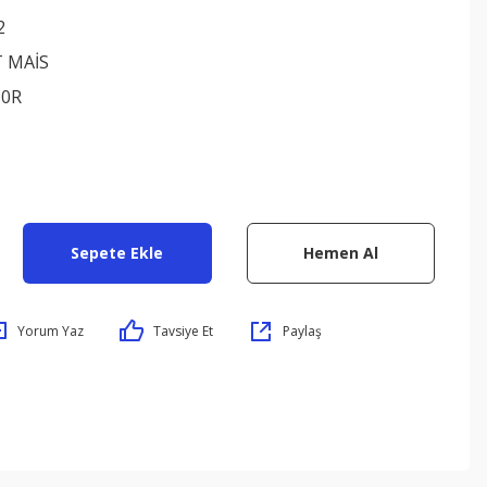
2
 MAİS
50R
Sepete Ekle
Hemen Al
Yorum Yaz
Tavsiye Et
Paylaş