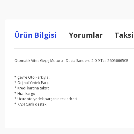
Ürün Bilgisi
Yorumlar
Taksi
Otomatik Vites Geçiş Motoru - Dacia Sandero 2 0.9 Tce 260566650R
* Çevre Oto Farkıyla ;
* Orjinal Yedek Parça
* Kredi kartına taksit
* Hızlı kargo
* Ucuz oto yedek parçanın tek adresi
* 7/24 Canlı destek
Bu ürünün fiyat bilgisi, resim, ürün açıklamalarında ve diğer konul
Görüş ve önerileriniz için teşekkür ederiz.