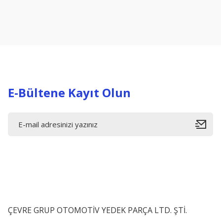
Ürün resmi kalitesiz, bozuk veya görüntülenemiyor.
Ürün açıklamasında eksik bilgiler bulunuyor.
Ürün bilgilerinde hatalar bulunuyor.
Ürün fiyatı diğer sitelerden daha pahalı.
Bu ürüne benzer farklı alternatifler olmalı.
E-Bültene Kayıt Olun
ÇEVRE GRUP OTOMOTİV YEDEK PARÇA LTD. ŞTİ.