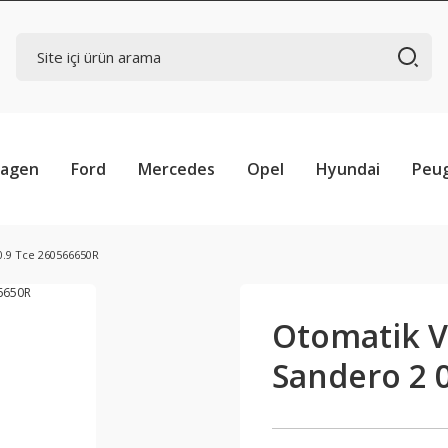
wagen
Ford
Mercedes
Opel
Hyundai
Peu
0.9 Tce 260566650R
Otomatik Vi
Sandero 2 