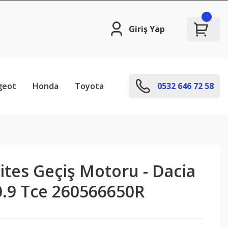
Giriş Yap
geot
Honda
Toyota
0532 646 72 58
tes Geçiş Motoru - Dacia
0.9 Tce 260566650R