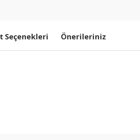
t Seçenekleri
Önerileriniz
arda yetersiz gördüğünüz noktaları öneri formunu kullanarak tarafımıza ilet
Bu ürüne ilk yorumu siz yapın!