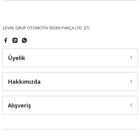
Ürün fiyatı diğer sitelerden daha pahalı.
Bu ürüne benzer farklı alternatifler olmalı.
ÇEVRE GRUP OTOMOTİV YEDEK PARÇA LTD. ŞTİ.
Üyelik
Gönder
Hakkımızda
Alışveriş