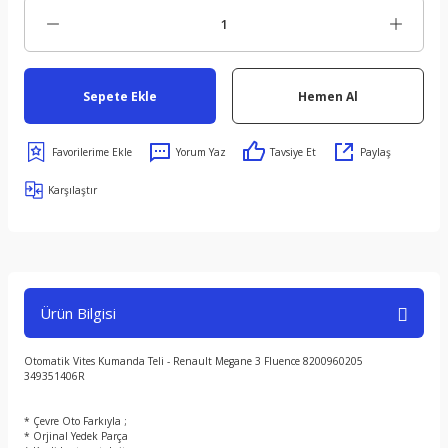
Sepete Ekle
Hemen Al
Yorum Yaz
Tavsiye Et
Paylaş
Karşılaştır
Ürün Bilgisi
Otomatik Vites Kumanda Teli - Renault Megane 3 Fluence 8200960205
349351406R
* Çevre Oto Farkıyla ;
* Orjinal Yedek Parça