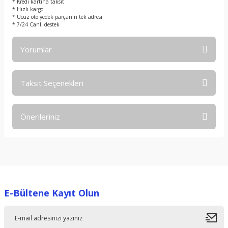
* Kredi kartına taksit
* Hızlı kargo
* Ucuz oto yedek parçanın tek adresi
* 7/24 Canlı destek
Yorumlar
Taksit Seçenekleri
Bu ürüne ilk yorumu siz yapın!
Önerileriniz
Yorum Yaz
Bu ürünün fiyat bilgisi, resim, ürün açıklamalarında ve diğer
konularda yetersiz gördüğünüz noktaları öneri formunu
kullanarak tarafımıza iletebilirsiniz.
Görüş ve önerileriniz için teşekkür ederiz.
E-Bültene Kayıt Olun
Ürün resmi kalitesiz, bozuk veya görüntülenemiyor.
Ürün açıklamasında eksik bilgiler bulunuyor.
Ürün bilgilerinde hatalar bulunuyor.