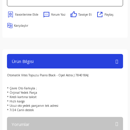
Yorum Yaz
Tavsiye Et
Paylaş
Karşılaştır
Ürün Bilgisi
Otomatik Vites Topuzu Piano Black - Opel Astra J 784018AJ
* Çevre Oto Farkıyla ;
* Orjinal Yedek Parça
* Kredi kartına taksit
* Hızlı kargo
* Ucuz oto yedek parçanın tek adresi
* 7/24 Canlı destek
Yorumlar