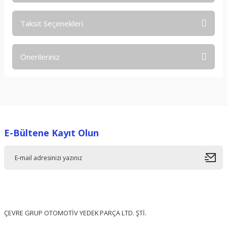
Taksit Seçenekleri
Bu ürüne ilk yorumu siz yapın!
Önerileriniz
Yorum Yaz
Bu ürünün fiyat bilgisi, resim, ürün açıklamalarında ve diğer
konularda yetersiz gördüğünüz noktaları öneri formunu
kullanarak tarafımıza iletebilirsiniz.
Görüş ve önerileriniz için teşekkür ederiz.
E-Bültene Kayıt Olun
Ürün resmi kalitesiz, bozuk veya görüntülenemiyor.
Ürün açıklamasında eksik bilgiler bulunuyor.
Ürün bilgilerinde hatalar bulunuyor.
Ürün fiyatı diğer sitelerden daha pahalı.
Bu ürüne benzer farklı alternatifler olmalı.
ÇEVRE GRUP OTOMOTİV YEDEK PARÇA LTD. ŞTİ.