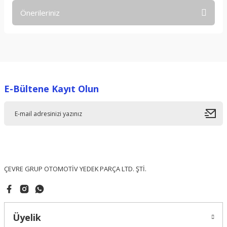
Önerileriniz
Yorum Yaz
Bu ürünün fiyat bilgisi, resim, ürün açıklamalarında ve diğer
konularda yetersiz gördüğünüz noktaları öneri formunu
kullanarak tarafımıza iletebilirsiniz.
Görüş ve önerileriniz için teşekkür ederiz.
E-Bültene Kayıt Olun
Ürün resmi kalitesiz, bozuk veya görüntülenemiyor.
Ürün açıklamasında eksik bilgiler bulunuyor.
Ürün bilgilerinde hatalar bulunuyor.
Ürün fiyatı diğer sitelerden daha pahalı.
Bu ürüne benzer farklı alternatifler olmalı.
ÇEVRE GRUP OTOMOTİV YEDEK PARÇA LTD. ŞTİ.
Üyelik
Gönder