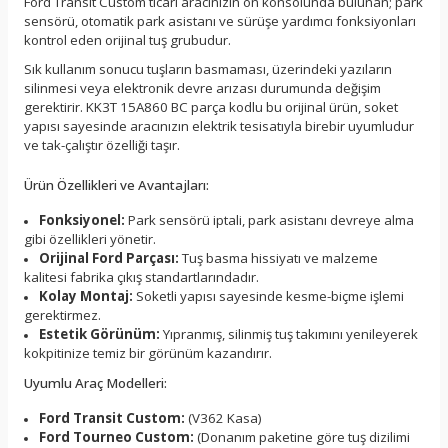
Ford Transit Custom ticari aracınızın ön konsolunda bulunan; park
sensörü, otomatik park asistanı ve sürüşe yardımcı fonksiyonları
kontrol eden orijinal tuş grubudur.
Sık kullanım sonucu tuşların basmaması, üzerindeki yazıların
silinmesi veya elektronik devre arızası durumunda değişim
gerektirir. KK3T 15A860 BC parça kodlu bu orijinal ürün, soket
yapısı sayesinde aracınızın elektrik tesisatıyla birebir uyumludur
ve tak-çalıştır özelliği taşır.
Ürün Özellikleri ve Avantajları:
Fonksiyonel:
Park sensörü iptali, park asistanı devreye alma
gibi özellikleri yönetir.
Orijinal Ford Parçası:
Tuş basma hissiyatı ve malzeme
kalitesi fabrika çıkış standartlarındadır.
Kolay Montaj:
Soketli yapısı sayesinde kesme-biçme işlemi
gerektirmez.
Estetik Görünüm:
Yıpranmış, silinmiş tuş takımını yenileyerek
kokpitinize temiz bir görünüm kazandırır.
Uyumlu Araç Modelleri:
Ford Transit Custom:
(V362 Kasa)
Ford Tourneo Custom:
(Donanım paketine göre tuş dizilimi