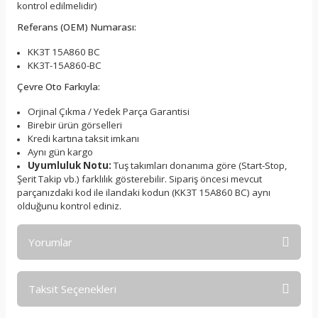
kontrol edilmelidir)
Referans (OEM) Numarası:
KK3T 15A860 BC
KK3T-15A860-BC
Çevre Oto Farkıyla:
Orjinal Çıkma / Yedek Parça Garantisi
Birebir ürün görselleri
Kredi kartına taksit imkanı
Aynı gün kargo
Uyumluluk Notu:
Tuş takımları donanıma göre (Start-Stop,
Şerit Takip vb.) farklılık gösterebilir. Sipariş öncesi mevcut
parçanızdaki kod ile ilandaki kodun (KK3T 15A860 BC) aynı
olduğunu kontrol ediniz.
Yorumlar
Taksit Seçenekleri
Bu ürüne ilk yorumu siz yapın!