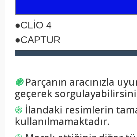
●CLİO 4
●CAPTUR
֍
Parçanın aracınızla uy
geçerek sorgulayabilirsini
֍
İlandaki resimlerin tam
kullanılmamaktadır.