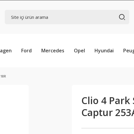
wagen
Ford
Mercedes
Opel
Hyundai
Peu
318R
Clio 4 Park
Captur 253