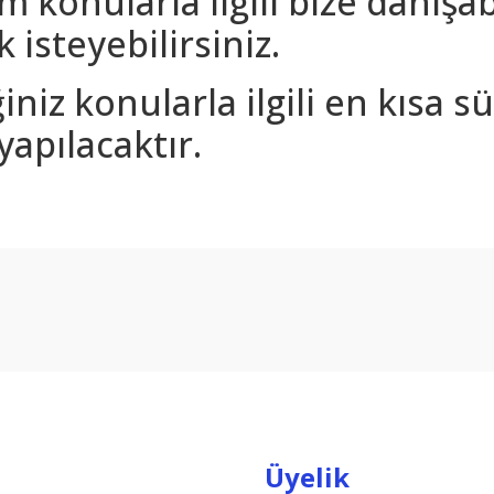
m konularla ilgili bize danışa
 isteyebilirsiniz.
iniz konularla ilgili en kısa 
yapılacaktır.
arda yetersiz gördüğünüz noktaları öneri formunu kullanarak tarafımıza ilet
Bu ürüne ilk yorumu siz yapın!
Yorum Yaz
Üyelik