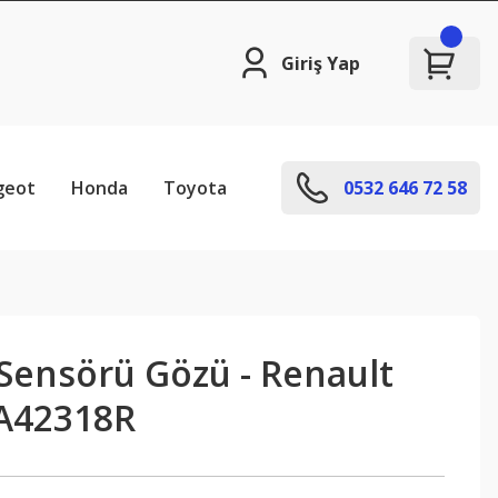
Giriş Yap
geot
Honda
Toyota
0532 646 72 58
 Sensörü Gözü - Renault
A42318R