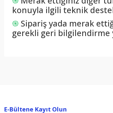
֍
Merak ettiğiniz diğer tü
konuyla ilgili teknik destek
֍
Sipariş yada merak ettiğ
gerekli geri bilgilendirme 
Bu ürünün fiyat bilgisi, resim, ürün açıklamalarında ve diğer konul
Görüş ve önerileriniz için teşekkür ederiz.
Ürün resmi kalitesiz, bozuk veya görüntülenemiyor.
Ürün açıklamasında eksik bilgiler bulunuyor.
Ürün bilgilerinde hatalar bulunuyor.
Ürün fiyatı diğer sitelerden daha pahalı.
Bu ürüne benzer farklı alternatifler olmalı.
E-Bültene Kayıt Olun