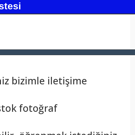
stesi
z bizimle iletişime
stok fotoğraf