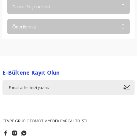
Taksit Seçenekleri
Bu ürüne ilk yorumu siz yapın!
Önerileriniz
Yorum Yaz
Bu ürünün fiyat bilgisi, resim, ürün açıklamalarında ve diğer
konularda yetersiz gördüğünüz noktaları öneri formunu
kullanarak tarafımıza iletebilirsiniz.
Görüş ve önerileriniz için teşekkür ederiz.
E-Bültene Kayıt Olun
Ürün resmi kalitesiz, bozuk veya görüntülenemiyor.
Ürün açıklamasında eksik bilgiler bulunuyor.
Ürün bilgilerinde hatalar bulunuyor.
Ürün fiyatı diğer sitelerden daha pahalı.
Bu ürüne benzer farklı alternatifler olmalı.
ÇEVRE GRUP OTOMOTİV YEDEK PARÇA LTD. ŞTİ.