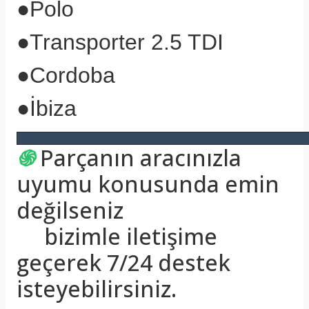
●
Polo
●
Transporter 2.5 TDI
●
Cordoba
●
İbiza
֍
Parçanın aracınızla
uyumu konusunda emin
değilseniz
bizimle iletişime
geçerek 7/24 destek
isteyebilirsiniz.