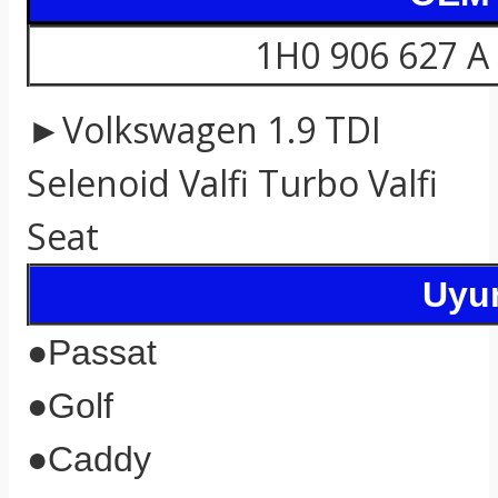
1H0 906 627 A 
►Volkswagen 1.9 TDI
Selenoid Valfi Turbo Valfi
Seat
Uyum
●
Passat
●Golf
●
Caddy