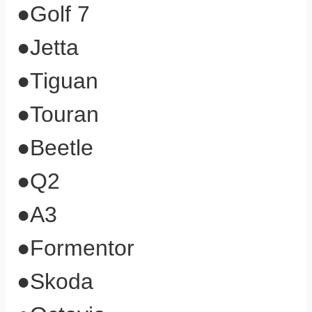
●
Golf 7
●
Jetta
●
Tiguan
●
Touran
●
Beetle
●
Q2
●
A3
●
Formentor
●
Skoda