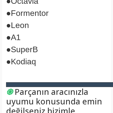
●
Octavia
●
Formentor
●
Leon
●A1
●
SuperB
●
Kodiaq
֍
Parçanın aracınızla
uyumu konusunda emin
değilseniz bizimle