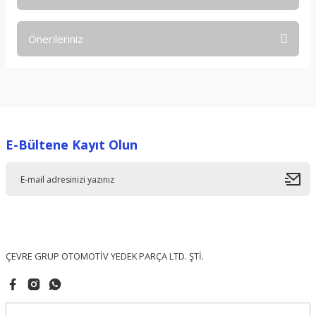
Bu ürüne ilk yorumu siz yapın!
Önerileriniz
Yorum Yaz
Bu ürünün fiyat bilgisi, resim, ürün açıklamalarında ve diğer
konularda yetersiz gördüğünüz noktaları öneri formunu
kullanarak tarafımıza iletebilirsiniz.
Görüş ve önerileriniz için teşekkür ederiz.
E-Bültene Kayıt Olun
Ürün resmi kalitesiz, bozuk veya görüntülenemiyor.
Ürün açıklamasında eksik bilgiler bulunuyor.
Ürün bilgilerinde hatalar bulunuyor.
Ürün fiyatı diğer sitelerden daha pahalı.
Bu ürüne benzer farklı alternatifler olmalı.
ÇEVRE GRUP OTOMOTİV YEDEK PARÇA LTD. ŞTİ.