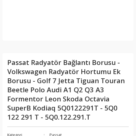
Passat Radyatör Bağlantı Borusu -
Volkswagen Radyatör Hortumu Ek
Borusu - Golf 7 Jetta Tiguan Touran
Beetle Polo Audi A1 Q2 Q3 A3
Formentor Leon Skoda Octavia
SuperB Kodiaq 5Q0122291T - 5Q0
122 291 T - 5Q0.122.291.T
Kategori
Passat