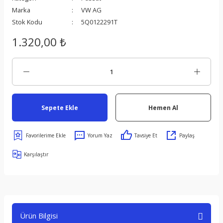
Marka
VW AG
Stok Kodu
5Q0122291T
1.320,00 ₺
Sepete Ekle
Hemen Al
Yorum Yaz
Tavsiye Et
Paylaş
Karşılaştır
Ürün Bilgisi