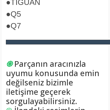
●
TİGUAN
●
Q5
●
Q7
֍
Parçanın aracınızla
uyumu konusunda emin
değilseniz bizimle
iletişime geçerek
sorgulayabilirsiniz.