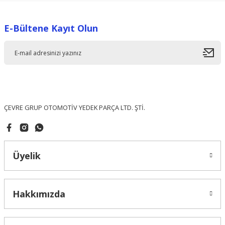
Görüş ve önerileriniz için teşekkür ederiz.
E-Bültene Kayıt Olun
Ürün resmi kalitesiz, bozuk veya görüntülenemiyor.
Ürün açıklamasında eksik bilgiler bulunuyor.
Ürün bilgilerinde hatalar bulunuyor.
Ürün fiyatı diğer sitelerden daha pahalı.
Bu ürüne benzer farklı alternatifler olmalı.
ÇEVRE GRUP OTOMOTİV YEDEK PARÇA LTD. ŞTİ.
Üyelik
Gönder
Hakkımızda