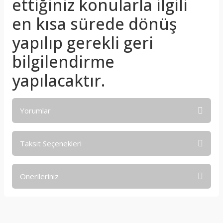
ettiğiniz konularla ilgili
en kısa sürede dönüş
yapılıp gerekli geri
bilgilendirme
yapılacaktır.
Yorumlar
Taksit Seçenekleri
Bu ürüne ilk yorumu siz yapın!
Önerileriniz
Yorum Yaz
Bu ürünün fiyat bilgisi, resim, ürün açıklamalarında ve diğer
konularda yetersiz gördüğünüz noktaları öneri formunu
kullanarak tarafımıza iletebilirsiniz.