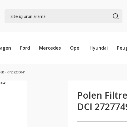
wagen
Ford
Mercedes
Opel
Hyundai
Peu
36R - KYZ 2230041
Polen Filtr
DCI 272774