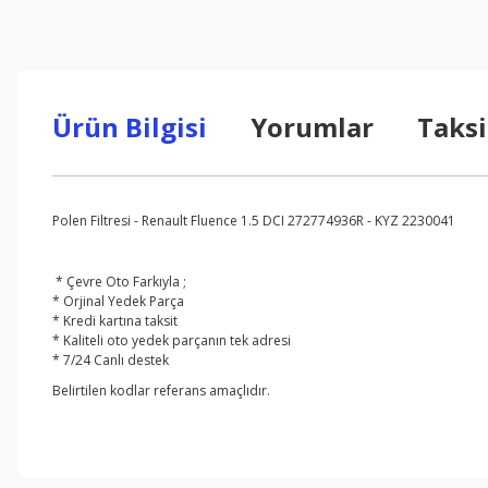
Ürün Bilgisi
Yorumlar
Taksi
Polen Filtresi - Renault Fluence 1.5 DCI 272774936R - KYZ 2230041
* Çevre Oto Farkıyla ;
* Orjinal Yedek Parça
* Kredi kartına taksit
* Kaliteli oto yedek parçanın tek adresi
* 7/24 Canlı destek
Belirtilen kodlar referans amaçlıdır.
Bu ürünün fiyat bilgisi, resim, ürün açıklamalarında ve diğer konul
Görüş ve önerileriniz için teşekkür ederiz.