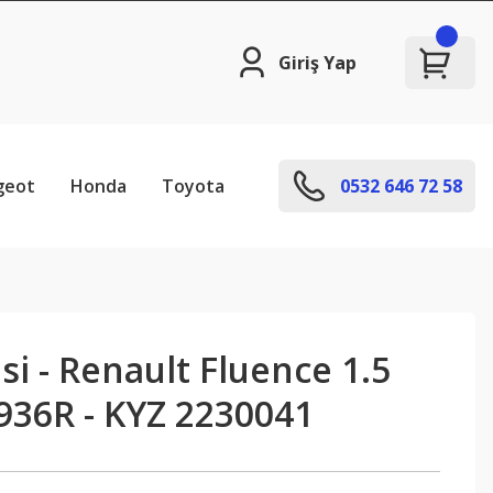
Giriş Yap
geot
Honda
Toyota
0532 646 72 58
esi - Renault Fluence 1.5
936R - KYZ 2230041