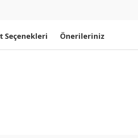
t Seçenekleri
Önerileriniz
arda yetersiz gördüğünüz noktaları öneri formunu kullanarak tarafımıza ilet