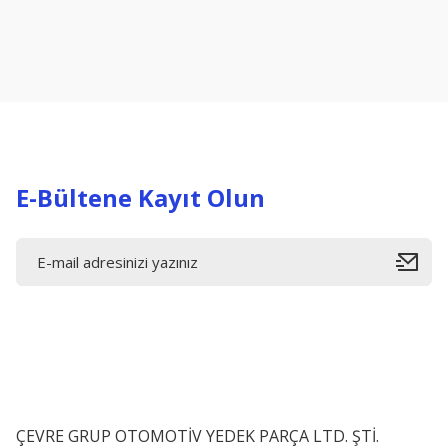
Ürün resmi kalitesiz, bozuk veya görüntülenemiyor.
Ürün açıklamasında eksik bilgiler bulunuyor.
Ürün bilgilerinde hatalar bulunuyor.
Ürün fiyatı diğer sitelerden daha pahalı.
Bu ürüne benzer farklı alternatifler olmalı.
E-Bültene Kayıt Olun
ÇEVRE GRUP OTOMOTİV YEDEK PARÇA LTD. ŞTİ.