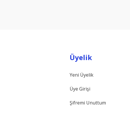
Bu ürüne ilk yorumu siz yapın!
Yorum Yaz
Üyelik
Yeni Üyelik
Gönder
Üye Girişi
Şifremi Unuttum