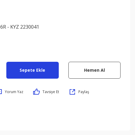
6R - KYZ 2230041
Sepete Ekle
Hemen Al
Yorum Yaz
Tavsiye Et
Paylaş