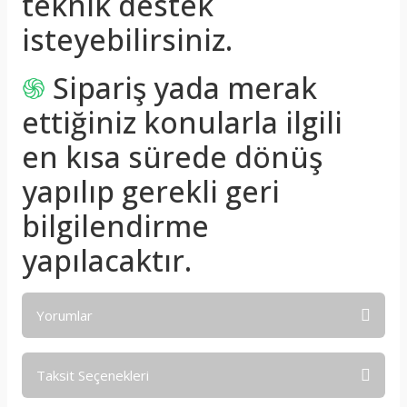
teknik destek
isteyebilirsiniz.
֍
Sipariş yada merak
ettiğiniz konularla ilgili
en kısa sürede dönüş
yapılıp gerekli geri
bilgilendirme
yapılacaktır.
Yorumlar
Taksit Seçenekleri
Bu ürüne ilk yorumu siz yapın!