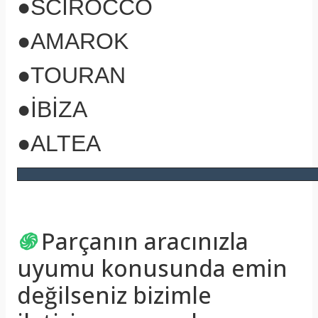
●SCİROCCO
●AMAROK
●TOURAN
●İBİZA
●ALTEA
֍
Parçanın aracınızla
uyumu konusunda emin
değilseniz bizimle