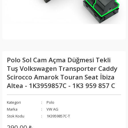
Polo Sol Cam Açma Düğmesi Tekli
Tuş Volkswagen Transporter Caddy
Scirocco Amarok Touran Seat İbiza
Altea - 1K3959857C - 1K3 959 857 C
Kategori
Polo
Marka
VW AG
Stok Kodu
1K3959857C-T
290,00 ₺