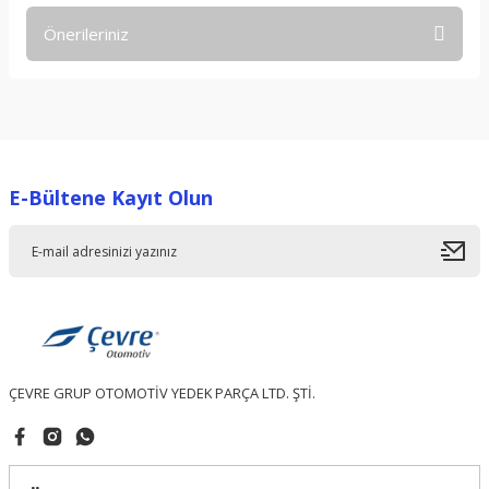
Önerileriniz
Yorum Yaz
Bu ürünün fiyat bilgisi, resim, ürün açıklamalarında ve diğer
konularda yetersiz gördüğünüz noktaları öneri formunu
kullanarak tarafımıza iletebilirsiniz.
Görüş ve önerileriniz için teşekkür ederiz.
E-Bültene Kayıt Olun
Ürün resmi kalitesiz, bozuk veya görüntülenemiyor.
Ürün açıklamasında eksik bilgiler bulunuyor.
Ürün bilgilerinde hatalar bulunuyor.
Ürün fiyatı diğer sitelerden daha pahalı.
Bu ürüne benzer farklı alternatifler olmalı.
ÇEVRE GRUP OTOMOTİV YEDEK PARÇA LTD. ŞTİ.
Gönder