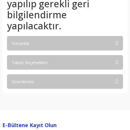
yapılıp gerekli geri
bilgilendirme
yapılacaktır.
Yorumlar
Taksit Seçenekleri
Bu ürüne ilk yorumu siz yapın!
Önerileriniz
Yorum Yaz
Bu ürünün fiyat bilgisi, resim, ürün açıklamalarında ve diğer
konularda yetersiz gördüğünüz noktaları öneri formunu
kullanarak tarafımıza iletebilirsiniz.
Görüş ve önerileriniz için teşekkür ederiz.
E-Bültene Kayıt Olun
Ürün resmi kalitesiz, bozuk veya görüntülenemiyor.