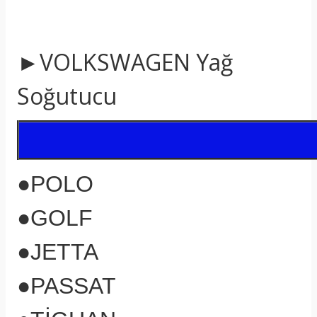
►VOLKSWAGEN Yağ
Soğutucu
●POLO
●GOLF
●JETTA
●PASSAT