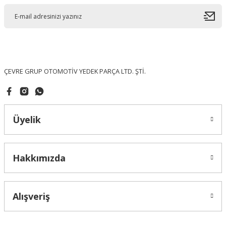
Ürün açıklamasında eksik bilgiler bulunuyor.
Ürün bilgilerinde hatalar bulunuyor.
Ürün fiyatı diğer sitelerden daha pahalı.
Bu ürüne benzer farklı alternatifler olmalı.
ÇEVRE GRUP OTOMOTİV YEDEK PARÇA LTD. ŞTİ.
Üyelik
Gönder
Hakkımızda
Alışveriş